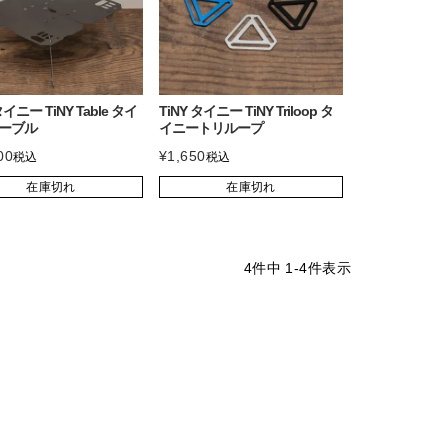
タイニー TiNY Table タイ
TiNY タイニー TiNY Triloop タ
ーブル
イニートリループ
00
¥
1,650
税込
税込
在庫切れ
在庫切れ
4
件中
1
-
4
件表示