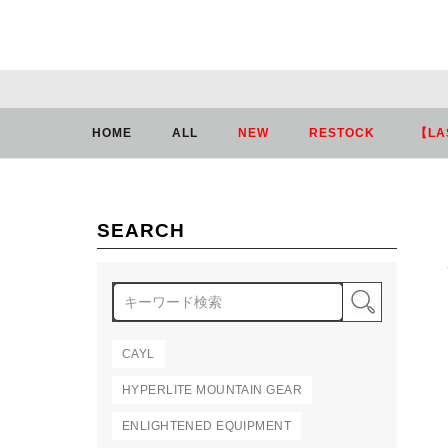
HOME
ブランド
TiNY
HOME
ALL
NEW
RESTOCK
【LA
SEARCH
検索
CAYL
HYPERLITE MOUNTAIN GEAR
ENLIGHTENED EQUIPMENT