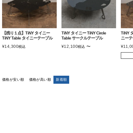
【残り１点】TiNY タイニー
TiNY タイニー TiNY Circle
TiNY 
TiNY Table タイニーテーブル
Table サークルテーブル
ニーテ
¥
14,300
¥
12,100
〜
¥
11,0
税込
税込
価格が安い順
価格が高い順
新着順