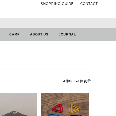
SHOPPING GUIDE
│
CONTACT
CAMP
ABOUT US
JOURNAL
4
件中
1
-
4
件表示