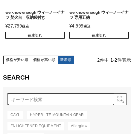
we know enough ウィーノーイナ
we know enough ウィーノーイナ
フ 焚火台 収納袋付き
フ 専用五徳
¥
27,799
¥
4,999
税込
税込
在庫切れ
在庫切れ
2
件中
1
-
2
件表示
価格が安い順
価格が高い順
新着順
SEARCH
検
CAYL
HYPERLITE MOUNTAIN GEAR
ENLIGHTENED EQUIPMENT
Afterglow