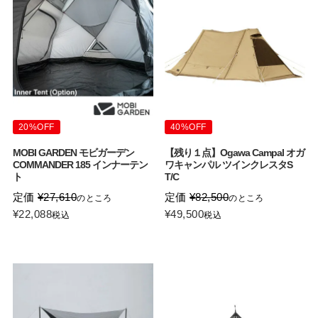
20%OFF
40%OFF
MOBI GARDEN モビガーデン
【残り１点】Ogawa Campal オガ
COMMANDER 185 インナーテン
ワキャンパル ツインクレスタS
ト
T/C
定価
¥
27,610
定価
¥
82,500
のところ
のところ
¥
22,088
¥
49,500
税込
税込