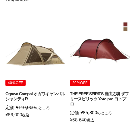
40%OFF
20%OFF
Ogawa Campal オガワキャンパル
THE FREE SPIRITS 自由之魂 ザフ
シャンティR
リースピリッツ Yoto pro ヨトプ
ロ
定価
¥
110,000
のところ
定価
¥
85,800
のところ
¥
66,000
税込
¥
68,640
税込