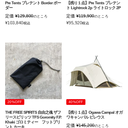
Pre Tents プレテント Border ボー
【残り１点】Pre Tents プレテン
ダー
ト Lightrock 2p ライトロック 2P
定価
¥
129,800
定価
¥
119,900
のところ
のところ
¥
103,840
¥
95,920
税込
税込
20%OFF
40%OFF
THE FREE SPIRITS 自由之魂 ザフ
【残り１点】Ogawa Campal オガ
リースピリッツ TFS Goromity F.P.
ワキャンパル ピレウス
Khaki ゴロミティー フットプリ
定価
¥
145,200
のところ
ント カーキ