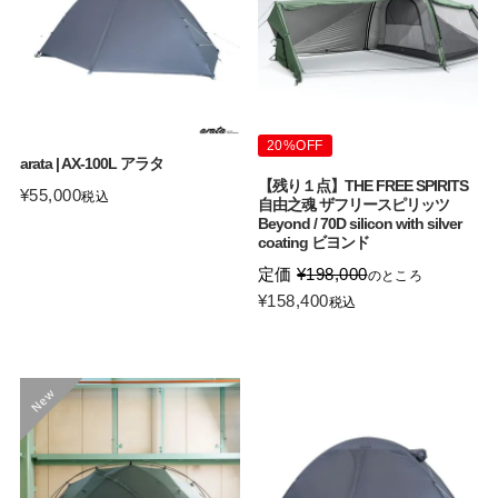
20%OFF
arata | AX-100L アラタ
【残り１点】THE FREE SPIRITS
¥
55,000
税込
自由之魂 ザフリースピリッツ
Beyond / 70D silicon with silver
coating ビヨンド
定価
¥
198,000
のところ
¥
158,400
税込