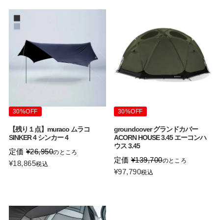
30%OFF
30%OFF
【残り１点】muraco ムラコ
groundcover グランドカバー
SINKER 4 シンカー 4
ACORN HOUSE 3.45 エーコンハ
ウス 3.45
定価
¥
26,950
のところ
定価
¥
139,700
のところ
¥
18,865
税込
¥
97,790
税込