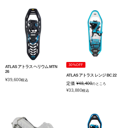
30%OFF
ATLAS アトラス ヘリウム MTN
26
ATLAS アトラス レンジ BC 22
¥
39,600
税込
定価
¥
48,400
のところ
¥
33,880
税込