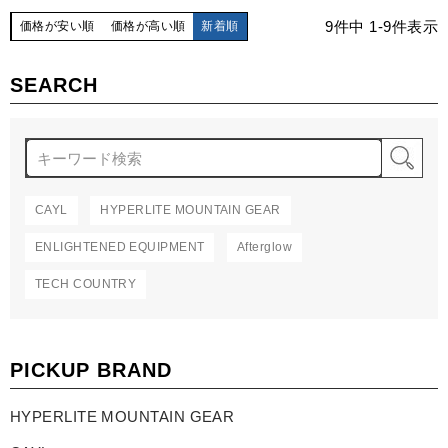
9
件中
1
-
9
件表示
価格が安い順
価格が高い順
新着順
SEARCH
検
CAYL
HYPERLITE MOUNTAIN GEAR
ENLIGHTENED EQUIPMENT
Afterglow
TECH COUNTRY
PICKUP BRAND
HYPERLITE MOUNTAIN GEAR