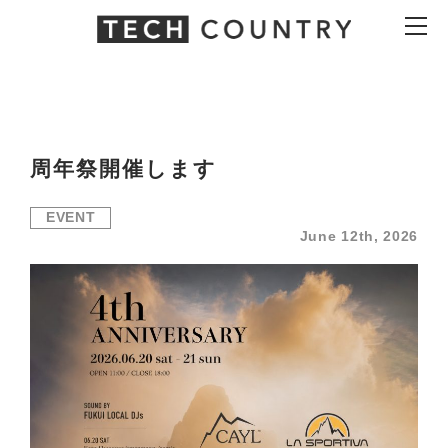
Skip
Skip
to
to
the
the
content
Navigation
周年祭開催します
EVENT
June 12th, 2026