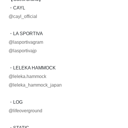
・CAYL
@cayl_official
・LA SPORTIVA
@lasportivagram
@lasportivajp
・LELEKA HAMMOCK
@leleka.hammock
@leleka_hammock_japan
・LOG
@lifeoverground
・STATIC