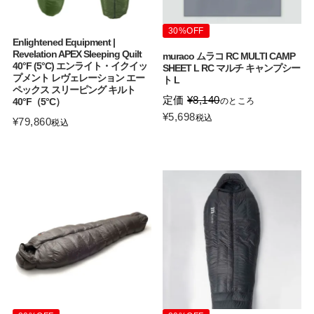
30%OFF
Enlightened Equipment |
Revelation APEX Sleeping Quilt
muraco ムラコ RC MULTI CAMP
40°F (5°C) エンライト・イクイッ
SHEET L RC マルチ キャンプシー
プメント レヴェレーション エー
ト L
ペックス スリーピング キルト
定価
¥
8,140
40°F（5°C）
のところ
¥
5,698
税込
¥
79,860
税込