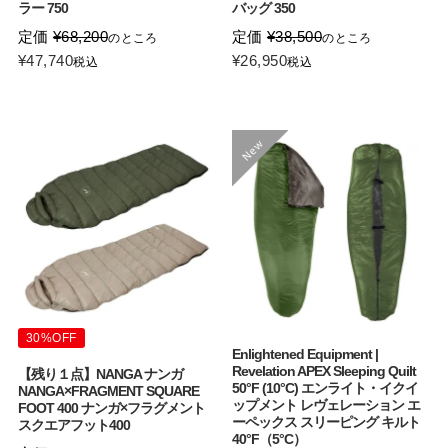
ラー 750
バッグ 350
定価
¥
68,200
定価
¥
38,500
のところ
のところ
¥
47,740
¥
26,950
税込
税込
30%OFF
Enlightened Equipment |
Revelation APEX Sleeping Quilt
【残り１点】NANGA ナンガ
50°F (10°C) エンライト・イクイ
NANGA×FRAGMENT SQUARE
ップメント レヴェレーション エ
FOOT 400 ナンガ×フラグメント
ーペックス スリーピング キルト
スクエアフット400
40°F（5°C）