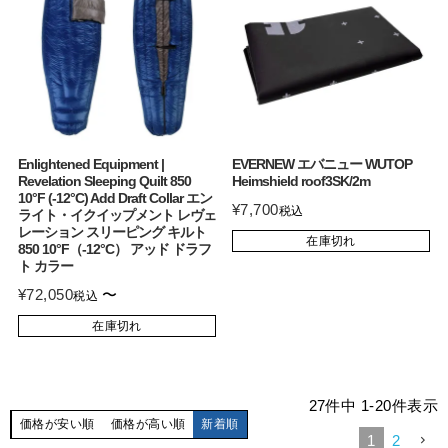
Enlightened Equipment |
EVERNEW エバニュー WUTOP
Revelation Sleeping Quilt 850
Heimshield roof3SK/2m
10°F (-12°C) Add Draft Collar エン
¥
7,700
税込
ライト・イクイップメント レヴェ
レーション スリーピング キルト
在庫切れ
850 10°F（-12°C） アッド ドラフ
ト カラー
¥
72,050
〜
税込
在庫切れ
27
件中
1
-
20
件表示
価格が安い順
価格が高い順
新着順
1
2