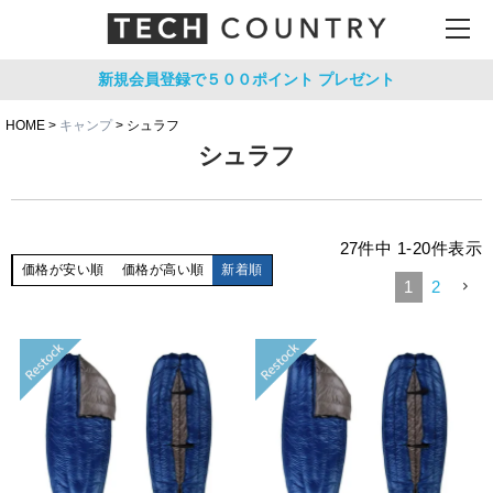
新規会員登録で５００ポイント
プレゼント
HOME
キャンプ
シュラフ
シュラフ
27
件中
1
-
20
件表示
価格が安い順
価格が高い順
新着順
1
2