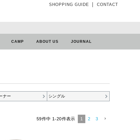
SHOPPING GUIDE
│
CONTACT
CAMP
ABOUT US
JOURNAL
ーナー
シングル
59
件中
1
-
20
件表示
1
2
3