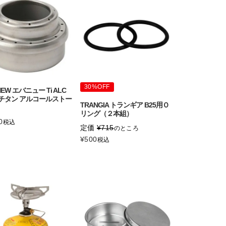
30%OFF
NEW エバニュー Ti ALC
e チタン アルコールストー
TRANGIA トランギア B25用Ｏ
リング（２本組）
0
税込
定価
¥
715
のところ
¥
500
税込