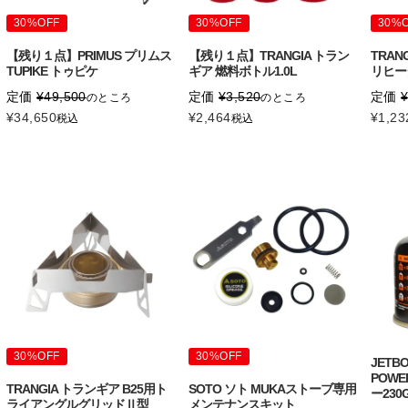
30%OFF
30%OFF
30%
【残り１点】PRIMUS プリムス
【残り１点】TRANGIA トラン
TRAN
TUPIKE トゥピケ
ギア 燃料ボトル1.0L
リヒー
定価
¥
49,500
定価
¥
3,520
定価
のところ
のところ
¥
34,650
¥
2,464
¥
1,23
税込
税込
30%OFF
30%OFF
JETB
POWE
TRANGIA トランギア B25用ト
SOTO ソト MUKAストーブ専用
ー230
ライアングルグリッドⅡ型
メンテナンスキット