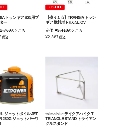
OFF
30%OFF
GIA トランギア B25用プ
【残り１点】TRANGIA トラン
ター
ギア 燃料ボトル0.5L OV
¥
1,760
定価
¥
3,410
のところ
のところ
2
¥
2,387
税込
税込
OIL ジェットボイル JET
take a hike テイクアハイク Ti
R 230G ジェットパーワ
TRIANGLE STAND トライアン
G
グルスタンド