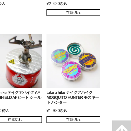
¥
2,420
税込
税込
在庫切れ
a hike テイクアハイク AF
take a hike テイクアハイク
 SHIELD AFヒート シール
MOSQUITO HUNTER モスキー
ト ハンター
0
¥
1,980
税込
税込
在庫切れ
在庫切れ