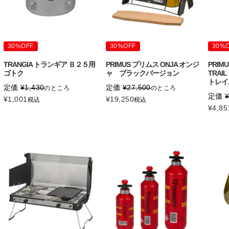
30%OFF
30%OFF
30%
TRANGIA トランギア Ｂ２５用
PRIMUS プリムス ONJA オンジ
PRIM
ゴトク
ャ ブラックバージョン
TRAI
トレイ
定価
¥
1,430
定価
¥
27,500
のところ
のところ
定価
¥
1,001
¥
19,250
税込
税込
¥
4,85