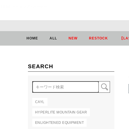
HOME
キャンプ
バーナー
HOME
ALL
NEW
RESTOCK
【LA
SEARCH
検索
CAYL
HYPERLITE MOUNTAIN GEAR
ENLIGHTENED EQUIPMENT