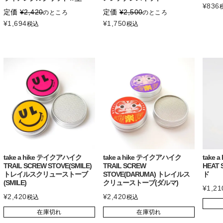
¥
836
定価
¥
2,420
定価
¥
2,500
のところ
のところ
¥
1,694
¥
1,750
税込
税込
take a hike テイクアハイク
take a hike テイクアハイク
take 
TRAIL SCREW STOVE(SMILE)
TRAIL SCREW
HEAT
トレイルスクリューストーブ
STOVE(DARUMA) トレイルス
ド
(SMILE)
クリューストーブ(ダルマ)
¥
1,21
¥
2,420
¥
2,420
税込
税込
在庫切れ
在庫切れ