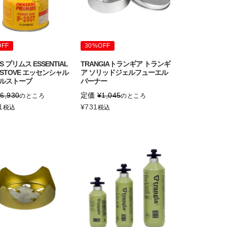
OFF
30%OFF
US プリムス ESSENTIAL
TRANGIAトランギア トランギ
L STOVE エッセンシャル
ア ソリッドジェルフューエル
ルストーブ
バーナー
¥
6,930
定価
¥
1,045
のところ
のところ
1
¥
731
税込
税込