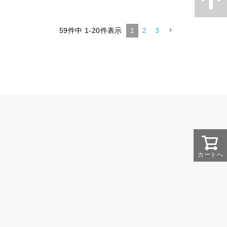
59
件中
1
-
20
件表示
1
2
3
カートへ