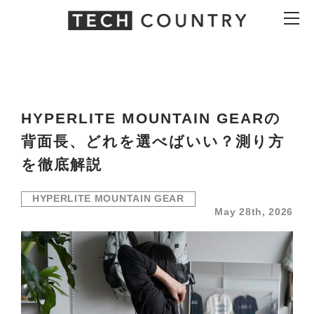
Skip
Skip
to
to
the
the
content
Navigation
HYPERLITE MOUNTAIN GEARの
背面長、どれを選べばいい？測り方
を徹底解説
HYPERLITE MOUNTAIN GEAR
May 28th, 2026