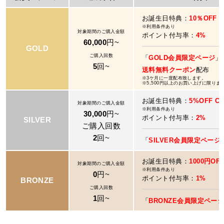
お誕生日特典：
10％OFF 
※利用条件あり
対象期間のご購入金額
ポイント付与率：
4%
60,000
円~
GOLD
ご購入回数
「
GOLD会員限定ページ
」
5
回~
送料無料クーポン
配布
※3ケ月に一度配布致します。
※5,500円以上のお買い上げに限りま
お誕生日特典：
5%OFF C
対象期間のご購入金額
※利用条件あり
30,000
円~
ポイント付与率：
2%
SILVER
ご購入回数
2
回~
「
SILVER会員限定ページ
お誕生日特典：
1000円OF
対象期間のご購入金額
※利用条件あり
0
円~
ポイント付与率：
1%
BRONZE
ご購入回数
1
回~
「
BRONZE会員限定ペー