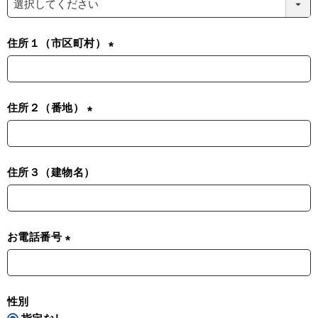
必
須
住所１（市区町村）
)
(
必
須
住所２（番地）
)
(
必
須
住所３（建物名）
)
お電話番号
(
必
須
性別
)