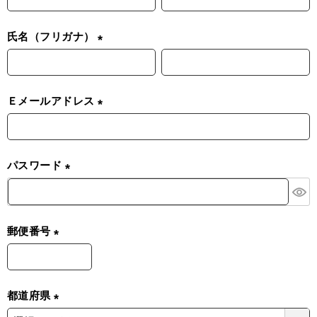
必
須
氏名（フリガナ）
)
(
必
須
Ｅメールアドレス
)
(
必
須
パスワード
)
(
必
須
郵便番号
)
(
必
須
都道府県
)
(