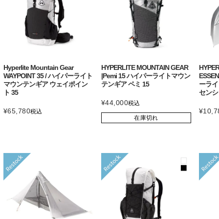
Hyperlite Mountain Gear
HYPERLITE MOUNTAIN GEAR
HYPER
WAYPOINT 35 / ハイパーライト
|Pemi 15 ハイパーライトマウン
ESSE
マウンテンギア ウェイポイン
テンギア ペミ 15
ーライ
ト 35
センシ
¥
44,000
税込
¥
65,780
¥
10,7
税込
在庫切れ