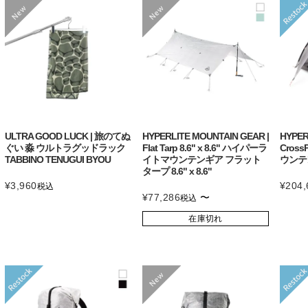
ULTRA GOOD LUCK | 旅のてぬ
HYPERLITE MOUNTAIN GEAR |
HYPER
ぐい 淼 ウルトラグッドラック
Flat Tarp 8.6" x 8.6" ハイパーラ
Cros
TABBINO TENUGUI BYOU
イトマウンテンギア フラット
ウンテ
タープ 8.6" x 8.6"
¥
3,960
¥
204,
税込
¥
77,286
〜
税込
在庫切れ