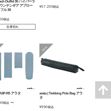
ach Duffel 30 ハイパーラ
ウンテンギア アプロー
¥
57,200
税込
フル 30
00
税込
在庫切れ
 | ASP-R5 アラタ
arata | Trekking Pole Bag アラ
タ
90
〜
税込
¥
990
税込