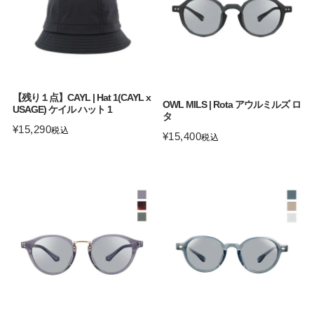
【残り１点】CAYL | Hat 1(CAYL x
OWL MILS | Rota アウルミルズ ロ
USAGE) ケイル ハット 1
タ
¥
15,290
税込
¥
15,400
税込