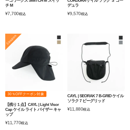
ーゴワークス SWITCH M スイッ
CORDURA ケイル ソラク ３ コー
チ M
デュラ
¥
7,700
¥
9,570
税込
税込
30％OFFクーポン対象
CAYL | SEORAK 7 B-GRID ケイル
ソラク 7 ビーグリッド
【残り１点】CAYL | Light Visor
¥
11,880
Cap ケイル ライト バイザー キャ
税込
ップ
¥
11,770
税込