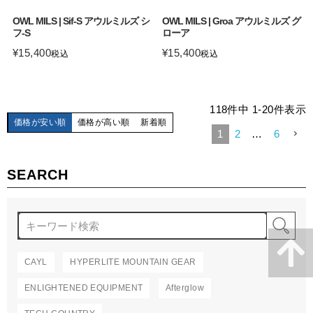
OWL MILS | Sif-S アウルミルズ シ
OWL MILS | Groa アウルミルズ グ
フ-S
ローア
¥
15,400
¥
15,400
税込
税込
118
件中
1
-
20
件表示
価格が安い順
価格が高い順
新着順
1
2
…
6
SEARCH
検
CAYL
HYPERLITE MOUNTAIN GEAR
ENLIGHTENED EQUIPMENT
Afterglow