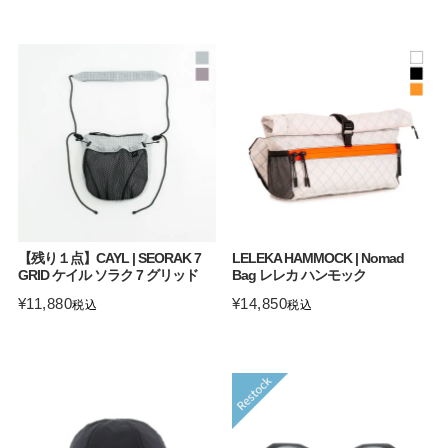
【残り１点】CAYL | SEORAK 7
LELEKA HAMMOCK | Nomad
GRID ケイル ソラク 7 グリッド
Bag レレカ ハンモック
¥
11,880
¥
14,850
税込
税込