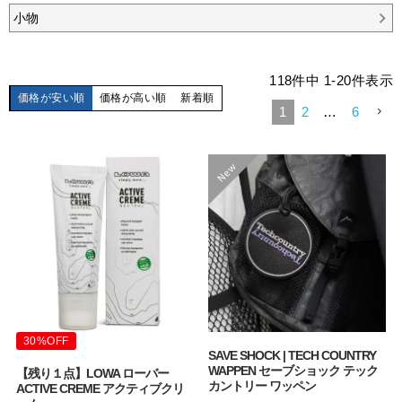
小物
118
件中
1
-
20
件表示
価格が安い順
価格が高い順
新着順
1
2
…
6
30%OFF
SAVE SHOCK | TECH COUNTRY
WAPPEN セーブショック テック
【残り１点】LOWA ローバー
カントリー ワッペン
ACTIVE CREME アクティブクリ