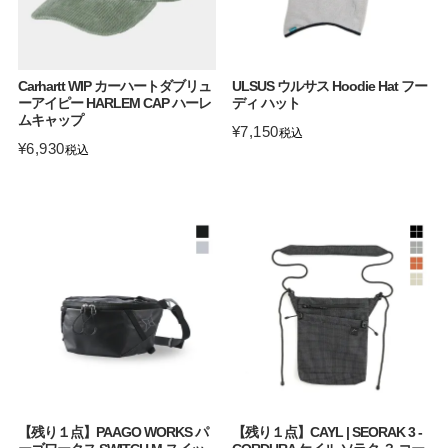
Carhartt WIP カーハートダブリュ
ULSUS ウルサス Hoodie Hat フー
ーアイピー HARLEM CAP ハーレ
ディ ハット
ムキャップ
¥
7,150
税込
¥
6,930
税込
【残り１点】PAAGO WORKS パ
【残り１点】CAYL | SEORAK 3 -