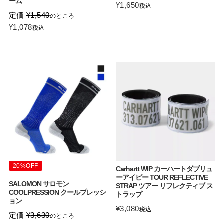
ーム
¥
1,650
税込
定価
¥
1,540
のところ
¥
1,078
税込
20%OFF
Carhartt WIP カーハートダブリュ
ーアイピー TOUR REFLECTIVE
SALOMON サロモン
STRAP ツアー リフレクティブ ス
COOLPRESSION クールプレッシ
トラップ
ョン
¥
3,080
税込
定価
¥
3,630
のところ