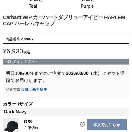
Teal
Purple
Carhartt WIP カーハートダブリューアイピー HARLEM
CAP ハーレムキャップ
商品番号
cht067
¥
6,930
税込
[
63
ポイント進呈 ]
明日
10時00分
までのご注文で
2026/08/08（土）
に
ヤマト運
輸
でお届けします。
東京都
お届け先を変更
カラー
サイズ
Dark Navy
O/S
再入荷お知らせ
在庫切れ