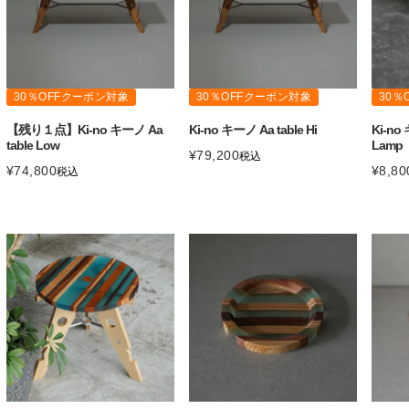
30％OFFクーポン対象
30％OFFクーポン対象
30％
【残り１点】Ki-no キーノ Aa
Ki-no キーノ Aa table Hi
Ki-no
table Low
Lamp
¥
79,200
税込
¥
74,800
¥
8,80
税込