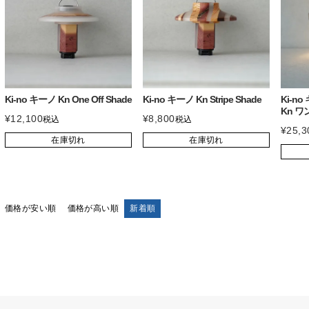
Ki-no キーノ Kn One Off Shade
Ki-no キーノ Kn Stripe Shade
Ki-no
Kn ワ
¥
12,100
¥
8,800
税込
税込
¥
25,3
在庫切れ
在庫切れ
価格が安い順
価格が高い順
新着順