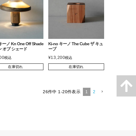
 キーノ Kn One Off Shade
Ki-no キーノ The Cube ザ キュ
ン オブ シェード
ーブ
00
¥
13,200
税込
税込
在庫切れ
在庫切れ
26
件中
1
-
20
件表示
1
2