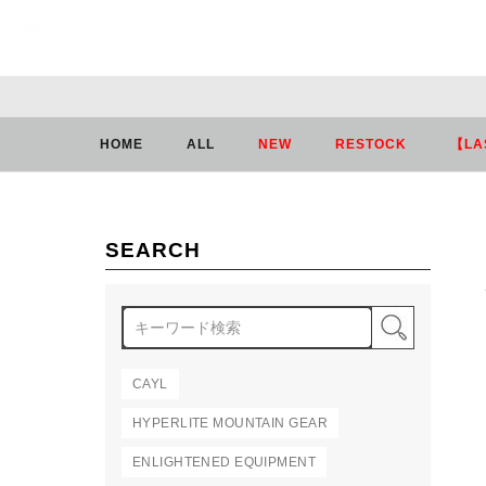
HOME
ブランド
KI-no
HOME
ALL
NEW
RESTOCK
【LA
SEARCH
検索
CAYL
HYPERLITE MOUNTAIN GEAR
ENLIGHTENED EQUIPMENT