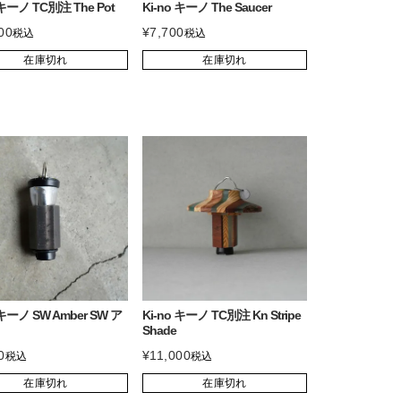
 キーノ TC別注 The Pot
Ki-no キーノ The Saucer
00
¥
7,700
税込
税込
在庫切れ
在庫切れ
 キーノ SW Amber SW ア
Ki-no キーノ TC別注 Kn Stripe
Shade
0
¥
11,000
税込
税込
在庫切れ
在庫切れ