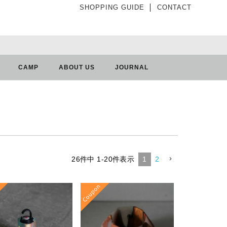
SHOPPING GUIDE
│
CONTACT
CAMP
ABOUT US
JOURNAL
26
件中
1
-
20
件表示
1
2