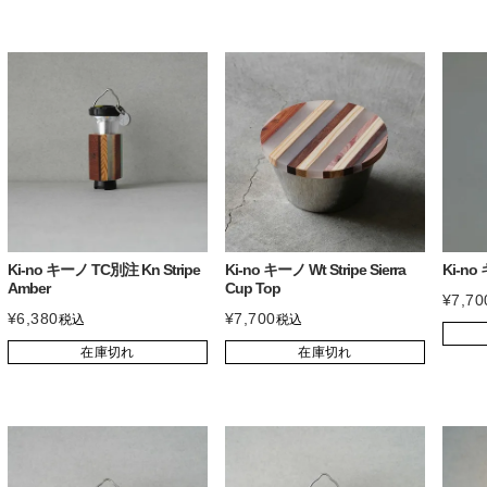
Ki-no キーノ TC別注 Kn Stripe
Ki-no キーノ Wt Stripe Sierra
Ki-no
Amber
Cup Top
¥
7,70
¥
6,380
¥
7,700
税込
税込
在庫切れ
在庫切れ