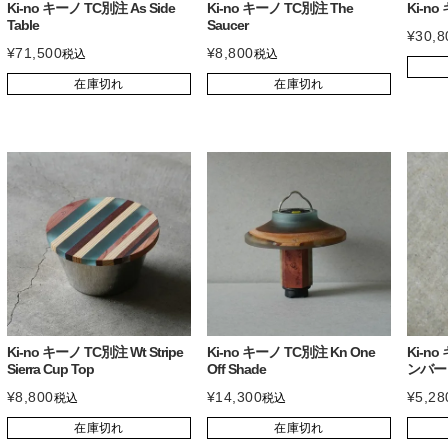
Ki-no キーノ TC別注 As Side
Ki-no キーノ TC別注 The
Ki-no
Table
Saucer
¥
30,8
¥
71,500
¥
8,800
税込
税込
在庫切れ
在庫切れ
Ki-no キーノ TC別注 Wt Stripe
Ki-no キーノ TC別注 Kn One
Ki-no
Sierra Cup Top
Off Shade
ンバー
¥
8,800
¥
14,300
¥
5,28
税込
税込
在庫切れ
在庫切れ