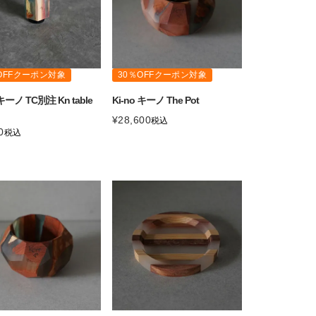
OFFクーポン対象
30％OFFクーポン対象
 キーノ TC別注 Kn table
Ki-no キーノ The Pot
¥
28,600
税込
0
税込