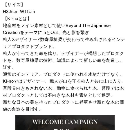
【サイズ】
H3.5cm W11cm
【KI-noとは】
地産材をメイン素材として使いBeyond The Japanese
CreationをテーマにInとOut、光と影を繋ぎ
杣人Xデザイナー×数寄屋棟梁が交わって生み出されるインテ
リアプロダクトブランド。
杣人が守ってきた命を伐り、デザイナーが構想したプロダク
トを、数寄屋棟梁の技術、知識によって新しい命を創造し、
託す。
通常のインテリア、プロダクトに使われる木材だけでなく、
KI-noではデザイナー、職人が山を守る杣人と共に山に入り、
普段見向きもされない木、動物に食べられた木、普段では木
材プロダクトとしては不向きな木材も素材として選定。
新たな日本の美を持ったプロダクトに昇華させ新たな木の価
値の創造を目指す。