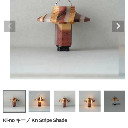
Ki-no キーノ Kn Stripe Shade