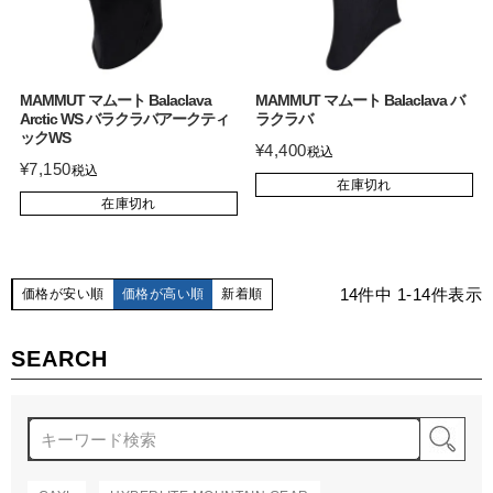
MAMMUT マムート Balaclava
MAMMUT マムート Balaclava バ
Arctic WS バラクラバアークティ
ラクラバ
ックWS
¥
4,400
税込
¥
7,150
税込
在庫切れ
在庫切れ
14
件中
1
-
14
件表示
価格が安い順
価格が高い順
新着順
SEARCH
検