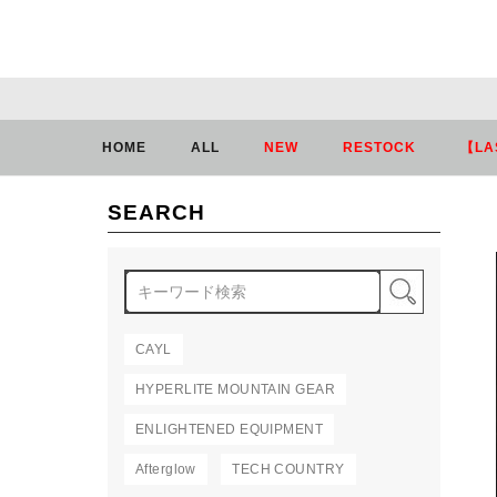
HOME
ALL
NEW
RESTOCK
【LA
SEARCH
検索
CAYL
HYPERLITE MOUNTAIN GEAR
ENLIGHTENED EQUIPMENT
Afterglow
TECH COUNTRY