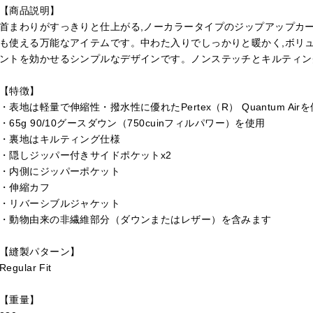
【商品説明】
首まわりがすっきりと仕上がる,ノーカラータイプのジップアップカ
も使える万能なアイテムです。中わた入りでしっかりと暖かく,ボリ
ントを効かせるシンプルなデザインです。ノンステッチとキルティン
【特徴】
・表地は軽量で伸縮性・撥水性に優れたPertex（R） Quantum Air
・65g 90/10グースダウン（750cuinフィルパワー）を使用
・裏地はキルティング仕様
・隠しジッパー付きサイドポケットx2
・内側にジッパーポケット
・伸縮カフ
・リバーシブルジャケット
・動物由来の非繊維部分（ダウンまたはレザー）を含みます
【縫製パターン】
Regular Fit
【重量】