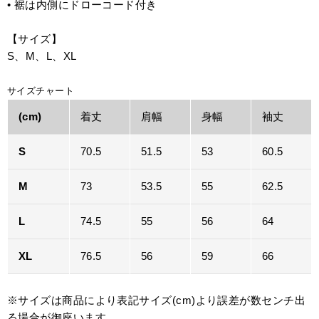
• 裾は内側にドローコード付き
【サイズ】
S、M、L、XL
サイズチャート
(cm)
着丈
肩幅
身幅
袖丈
S
70.5
51.5
53
60.5
M
73
53.5
55
62.5
L
74.5
55
56
64
XL
76.5
56
59
66
※サイズは商品により表記サイズ(cm)より誤差が数センチ出
る場合が御座います。