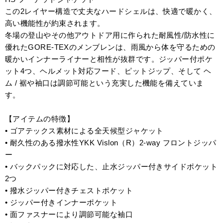
この2レイヤー構造で丈夫なハードシェルは、快適で暖かく、
高い機能性が約束されます。
冬場の登山やその他アウトドア用に作られた耐風性/防水性に
優れたGORE-TEXのメンブレンは、雨風から体を守るための
暖かいインナーライナーと相性が抜群です。ジッパー付ポケ
ット4つ、ヘルメット対応フード、ピットジップ、そして ヘ
ム / 裾や袖口は調節可能という充実した機能を備えていま
す。
【アイテムの特徴】
• ゴアテックス素材による全天候型ジャケット
• 耐久性のある撥水性YKK Vislon（R）2-way フロントジッパ
ー
• バックパックに対応した、止水ジッパー付きサイドポケット
2つ
• 撥水ジッパー付きチェストポケット
• ジッパー付きインナーポケット
• 面ファスナーにより調節可能な袖口