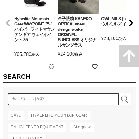
Hyperlite Mountain
金子眼鏡 KANEKO
OWL MILS | Izanagi
Gear WAYPOINT 35 /
OPTICAL×neru
ウルミルズ イザナギ
ハイパーライトマウン
design works
テンギア ウェイポイ
ORIGINAL
¥
23,100
税込
ント 35
SUNGLASS オリジナ
ルサングラス
詳細を見る
¥
24,200
¥
65,780
税込
税込
詳細を見る
詳細を見る
SEARCH
検
CAYL
HYPERLITE MOUNTAIN GEAR
ENLIGHTENED EQUIPMENT
Afterglow
TECH COUNTRY