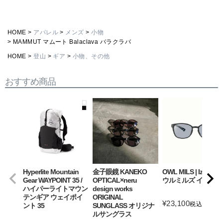
HOME
アパレル
メンズ
小物
MAMMUT マムート Balaclava バラクラバ
HOME
登山
ギア
小物、その他
おすすめ商品
Hyperlite Mountain
金子眼鏡 KANEKO
OWL MILS | Izanagi
Gear WAYPOINT 35 /
OPTICAL×neru
ウルミルズ イザナギ
ハイパーライトマウン
design works
テンギア ウェイポイ
ORIGINAL
¥
23,100
税込
ント 35
SUNGLASS オリジナ
ルサングラス