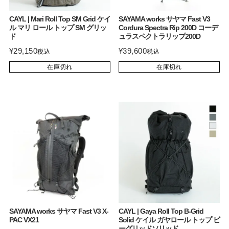
CAYL | Mari Roll Top SM Grid ケイ
SAYAMA works サヤマ Fast V3
ル マリ ロール トップ SM グリッ
Cordura Spectra Rip 200D コーデ
ド
ュラスペクトラリップ200D
¥
29,150
¥
39,600
税込
税込
在庫切れ
在庫切れ
SAYAMA works サヤマ Fast V3 X-
CAYL | Gaya Roll Top B-Grid
PAC VX21
Solid ケイル ガヤロール トップ ビ
ーグリッドソリッド