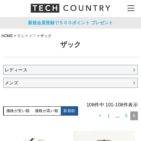
新規会員登録で５００ポイント
プレゼント
HOME
登山
ギア
ザック
ザック
レディース
メンズ
108
件中
101
-
108
件表示
価格が安い順
価格が高い順
新着順
1
…
5
6