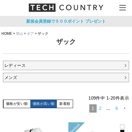
新規会員登録で５００ポイント
プレゼント
HOME
登山
ギア
ザック
ザック
レディース
メンズ
109
件中
1
-
20
件表示
価格が安い順
価格が高い順
新着順
1
2
…
6