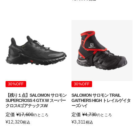
30%OFF
30%OFF
【残り１点】SALOMON サロモン
SALOMON サロモン TRAIL
SUPERCROSS 4 GTX W スーパー
GAITHERS HIGH トレイルゲイタ
クロス4ゴアテックスW
ーズハイ
定価
¥
17,600
定価
¥
4,730
のところ
のところ
¥
12,320
¥
3,311
税込
税込