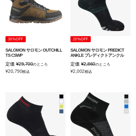
30%OFF
20%OFF
SALOMON サロモン OUTCHILL
SALOMON サロモン PREDICT
TS CSWP
ANKLE プレディクトアンクル
定価
¥
29,700
定価
¥
2,860
のところ
のところ
¥
20,790
¥
2,002
税込
税込