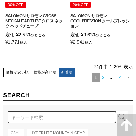
30%OFF
20%OFF
SALOMON サロモン CROSS
SALOMON サロモン
NECK&HEAD TUBE クロス ネッ
COOLPRESSION クールプレッシ
ク ヘッドチューブ
ョン
定価
¥
2,530
定価
¥
3,630
のところ
のところ
¥
1,771
¥
2,541
税込
税込
74
件中
1
-
20
件表示
価格が安い順
価格が高い順
新着順
1
2
…
4
SEARCH
検
CAYL
HYPERLITE MOUNTAIN GEAR