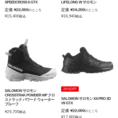
SPEEDCROSS 6 GTX
LIFELONG W サロモン
定価
¥
22,000
定価
¥
24,200
のところ
のところ
¥
15,400
¥
16,940
税込
税込
20%OFF
SALOMON サロモン
CROSSTRAK POWDER WP クロ
SALOMON サロモン XA PRO 3D
ストラック パワード ウォーター
V9 GTX
プルーフ
定価
¥
22,000
のところ
¥
29,700
税込
¥
17,600
税込