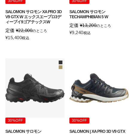
30%OFF
30%OFF
SALOMON サロモン XA PRO 3D
SALOMON サロモン
V9 GTX W エックスエープロ3デ
TECHAMPHIBIAN 5 W
ィーブイ9ゴアテックスW
定価
¥
13,200
のところ
定価
¥
22,000
のところ
¥
9,240
税込
¥
15,400
税込
30%OFF
30%OFF
SALOMON サロモン
SALOMON | XA PRO 3D V9 GTX