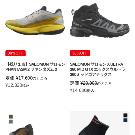
30%OFF
30%OFF
【残り１点】SALOMON サロモン
SALOMON サロモン X ULTRA
PHANTASM 2 ファンタズム 2
360 MID GTX エックスウルトラ
360ミッドゴアテックス
定価
¥
17,600
のところ
定価
¥
20,900
のところ
¥
12,320
税込
¥
14,630
税込