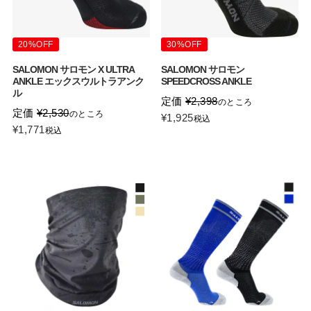
20%OFF
30%OFF
SALOMON サロモン X ULTRA
SALOMON サロモン
ANKLE エックスウルトラアンク
SPEEDCROSS ANKLE
ル
定価
¥
2,398
のところ
定価
¥
2,530
のところ
¥
1,925
税込
¥
1,771
税込