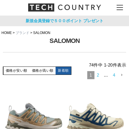
新規会員登録で５００ポイント
プレゼント
HOME
ブランド
SALOMON
SALOMON
74
件中
1
-
20
件表示
価格が安い順
価格が高い順
新着順
1
2
…
4