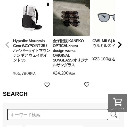
Hyperlite Mountain
金子眼鏡 KANEKO
OWL MILS | Izanagi
Gear WAYPOINT 35 /
OPTICAL×neru
ウルミルズ イザナギ
ハイパーライトマウン
design works
テンギア ウェイポイ
ORIGINAL
¥
23,100
税込
ント 35
SUNGLASS オリジナ
ルサングラス
詳細を見る
¥
24,200
¥
65,780
税込
税込
詳細を見る
詳細を見る
SEARCH
カートへ
検