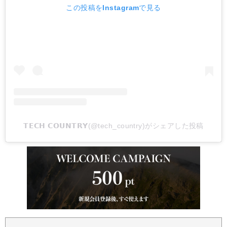
この投稿をInstagramで見る
𝗧𝗘𝗖𝗛 𝗖𝗢𝗨𝗡𝗧𝗥𝗬(@tech_country)がシェアした投稿