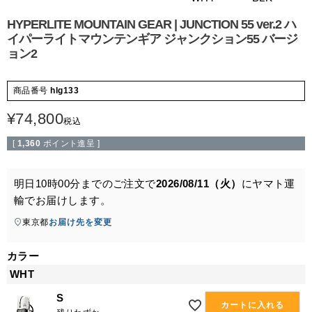
HYPERLITE MOUNTAIN GEAR | JUNCTION 55 ver.2 ハ
イパーライトマウンテンギア ジャンクション55 バージ
ョン2
商品番号
hlg133
¥
74,800
税込
[
1,360
ポイント進呈 ]
明日
10時00分
までのご注文で
2026/08/11（火）
に
ヤマト運
輸
でお届けします。
東京都
お届け先を変更
カラー
WHT
S
カートに入れる