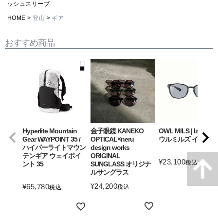
ッシュスリーブ
HOME
登山
ギア
おすすめ商品
Hyperlite Mountain
金子眼鏡 KANEKO
OWL MILS | Izanagi
Gear WAYPOINT 35 /
OPTICAL×neru
ウルミルズ イザナギ
ハイパーライトマウン
design works
テンギア ウェイポイ
ORIGINAL
¥
23,100
税込
ント 35
SUNGLASS オリジナ
ルサングラス
詳細を見る
¥
24,200
¥
65,780
税込
税込
詳細を見る
詳細を見る