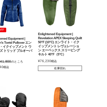
OFF
Enlightened Equipment |
Revelation APEX Sleeping Quilt
tened Equipment |
50°F (10°C) エンライト・イク
s Torrid Pullover エン
イップメント レヴェレーショ
・イクイップメント ウ
ン エーペックス スリーピング
ズ トリッド プルオーバ
キルト 40°F（5°C）
¥
76,230
¥
41,800
税込
のところ
40
税込
在庫切れ