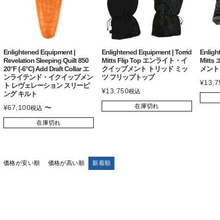
Enlightened Equipment |
Enlightened Equipment | Torrid
Enligh
Revelation Sleeping Quilt 850
Mitts Flip Top エンライト・イ
Mit
20°F (-6°C) Add Draft Collar エ
クイップメント トリッド ミッ
メント
ンライテンド・イクイップメン
ツ フリップトップ
¥
13,7
ト レヴェレーション スリーピ
¥
13,750
税込
ング キルト
在庫切れ
¥
67,100
〜
税込
在庫切れ
価格が安い順
価格が高い順
新着順