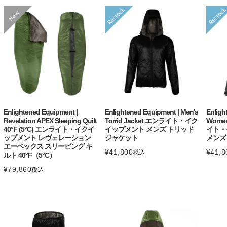
Enlightened Equipment |
Enlightened Equipment | Men's
Enligh
Revelation APEX Sleeping Quilt
Torrid Jacket エンライト・イク
Women
40°F (5°C) エンライト・イクイ
イップメント メンズ トリッド
イト・
ップメント レヴェレーション
ジャケット
メンズ
エーペックス スリーピング キ
¥
41,800
¥
41,8
税込
ルト 40°F（5°C）
¥
79,860
税込