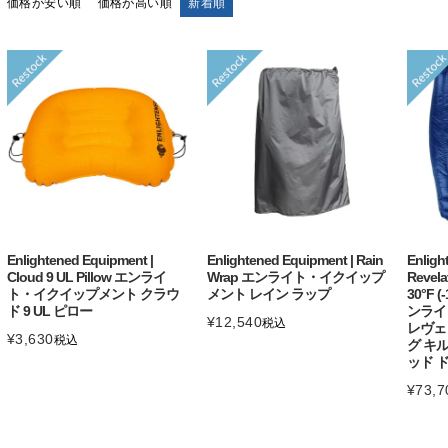
価格が安い順
価格が高い順
新着順
Enlightened Equipment |
Enlightened Equipment | Rain
Enligh
Cloud 9 UL Pillow エンライ
Wrap エンライト・イクイップ
Revela
ト・イクイップメント クラウ
メント レイン ラップ
30°F (-
ド 9 UL ピロー
ンライ
¥
12,540
税込
レヴェ
¥
3,630
税込
グ キルト
ッド 
¥
73,7