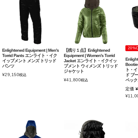
20%
Enlightened Equipment | Men's
【残り１点】Enlightened
Torrid Pants エンライト・イク
Equipment | Women's Torrid
Enligh
イップメント メンズ トリッド
Jacket エンライト・イクイッ
Booti
パンツ
プメント ウィメンズ トリッド
ト・イ
ジャケット
¥
29,150
ド ブ
税込
¥
41,800
ペック
税込
定価
¥
11,0