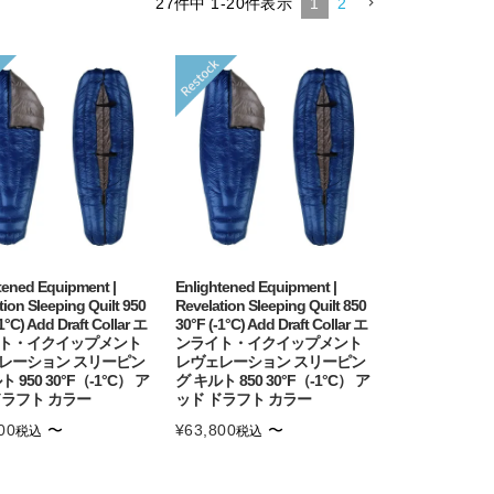
27
件中
1
-
20
件表示
1
2
tened Equipment |
Enlightened Equipment |
tion Sleeping Quilt 950
Revelation Sleeping Quilt 850
1°C) Add Draft Collar エ
30°F (-1°C) Add Draft Collar エ
ト・イクイップメント
ンライト・イクイップメント
レーション スリーピン
レヴェレーション スリーピン
 950 30°F（-1°C） ア
グ キルト 850 30°F（-1°C） ア
ドラフト カラー
ッド ドラフト カラー
00
〜
¥
63,800
〜
税込
税込