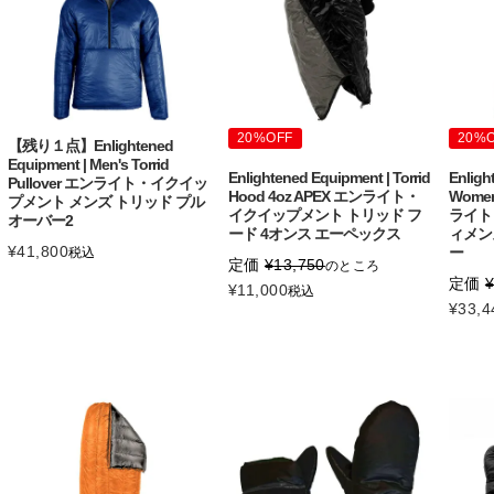
20%OFF
20%
【残り１点】Enlightened
Equipment | Men's Torrid
Enlightened Equipment | Torrid
Enligh
Pullover エンライト・イクイッ
Hood 4oz APEX エンライト・
Women'
プメント メンズ トリッド プル
イクイップメント トリッド フ
ライト
オーバー2
ード 4オンス エーペックス
ィメン
¥
41,800
ー
税込
定価
¥
13,750
のところ
定価
¥
11,000
税込
¥
33,4