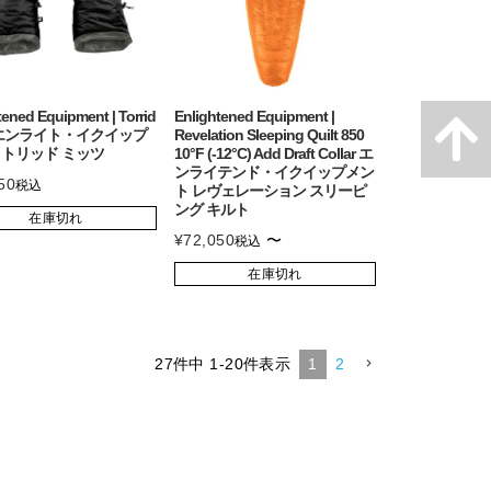
tened Equipment | Torrid
Enlightened Equipment |
ts エンライト・イクイップ
Revelation Sleeping Quilt 850
 トリッド ミッツ
10°F (-12°C) Add Draft Collar エ
ンライテンド・イクイップメン
50
税込
ト レヴェレーション スリーピ
ング キルト
在庫切れ
¥
72,050
〜
税込
在庫切れ
27
件中
1
-
20
件表示
1
2