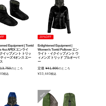
OFF
20%OFF
tened Equipment | Torrid
Enlightened Equipment |
es 4oz APEX エンライ
Women's Torrid Pullover エン
クイップメント トリッ
ライト・イクイップメント ウ
ーティーズ 4オンス エー
ィメンズ トリッド プルオーバ
ス
ー
¥
13,750
定価
¥
41,800
のところ
のところ
00
¥
33,440
税込
税込