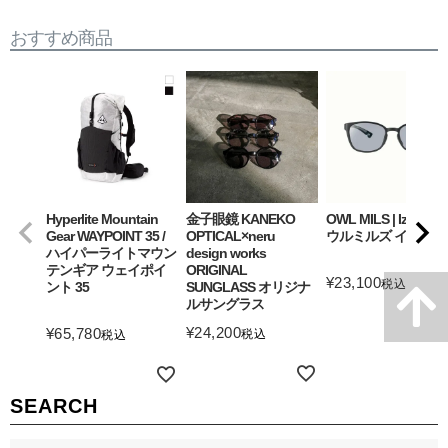
おすすめ商品
Hyperlite Mountain
金子眼鏡 KANEKO
OWL MILS | Izanagi
Gear WAYPOINT 35 /
OPTICAL×neru
ウルミルズ イザナギ
ハイパーライトマウン
design works
テンギア ウェイポイ
ORIGINAL
¥
23,100
税込
ント 35
SUNGLASS オリジナ
ルサングラス
詳細を見る
¥
24,200
¥
65,780
税込
税込
詳細を見る
詳細を見る
SEARCH