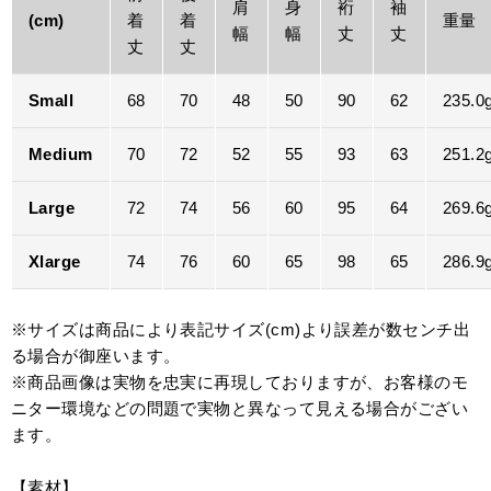
肩
身
裄
袖
(cm)
着
着
重量
幅
幅
丈
丈
丈
丈
Small
68
70
48
50
90
62
235.0
Medium
70
72
52
55
93
63
251.2
Large
72
74
56
60
95
64
269.6
Xlarge
74
76
60
65
98
65
286.9
※サイズは商品により表記サイズ(cm)より誤差が数センチ出
る場合が御座います。
※商品画像は実物を忠実に再現しておりますが、お客様のモ
ニター環境などの問題で実物と異なって見える場合がござい
ます。
【素材】