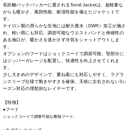
長距離バックパッカーに愛されるTorrid Jacketは、超軽量な
がらも暖かさ、風防性能、耐湿性能を備えたジャケットで
す。
ナイロン製の滑らかな生地には耐久撥水（DWR）加工が施さ
れ、軽い雨にも対応。調節可能なウエストバンドと伸縮性の
ある袖口が、暖かさを逃がさず冷気をシャットアウトしま
す。
オプションのフードはショックコードで調節可能、顎部分に
はジッパーガレージを配置し、快適性を向上させてくれま
す。
少し大きめのデザインで、重ね着にも対応しやすく、ラグラ
ンスリーブ仕様で動きやすさを確保。天候に左右されない3シ
ーズン対応の理想的なレイヤーです。
【特徴】
●フード
ショックコードで調整可能な断熱フード。