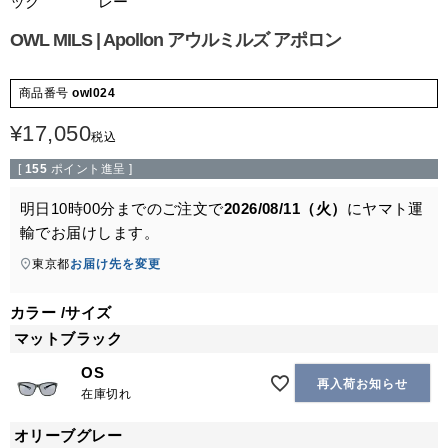
ック
レー
OWL MILS | Apollon アウルミルズ アポロン
商品番号
owl024
¥
17,050
税込
[
155
ポイント進呈 ]
明日
10時00分
までのご注文で
2026/08/11（火）
に
ヤマト運
輸
でお届けします。
東京都
お届け先を変更
カラー
サイズ
マットブラック
OS
再入荷お知らせ
在庫切れ
オリーブグレー