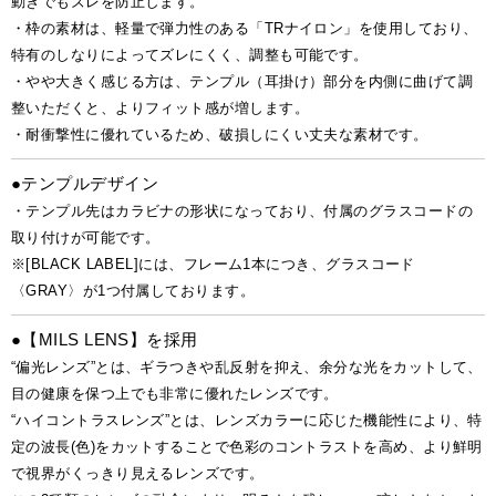
動きでもズレを防止します。
・枠の素材は、軽量で弾力性のある「TRナイロン」を使用しており、
特有のしなりによってズレにくく、調整も可能です。
・やや大きく感じる方は、テンプル（耳掛け）部分を内側に曲げて調
整いただくと、よりフィット感が増します。
・耐衝撃性に優れているため、破損しにくい丈夫な素材です。
●テンプルデザイン
・テンプル先はカラビナの形状になっており、付属のグラスコードの
取り付けが可能です。
※[BLACK LABEL]には、フレーム1本につき、グラスコード
〈GRAY〉が1つ付属しております。
●【MILS LENS】を採用
“偏光レンズ”とは、ギラつきや乱反射を抑え、余分な光をカットして、
目の健康を保つ上でも非常に優れたレンズです。
“ハイコントラスレンズ”とは、レンズカラーに応じた機能性により、特
定の波長(色)をカットすることで色彩のコントラストを高め、より鮮明
で視界がくっきり見えるレンズです。