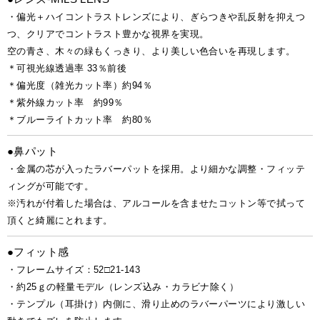
・偏光＋ハイコントラストレンズにより、ぎらつきや乱反射を抑えつ
つ、クリアでコントラスト豊かな視界を実現。
空の青さ、木々の緑もくっきり、より美しい色合いを再現します。
＊可視光線透過率 33％前後
＊偏光度（雑光カット率）約94％
＊紫外線カット率 約99％
＊ブルーライトカット率 約80％
●鼻パット
・金属の芯が入ったラバーパットを採用。より細かな調整・フィッテ
ィングが可能です。
※汚れが付着した場合は、アルコールを含ませたコットン等で拭って
頂くと綺麗にとれます。
●フィット感
・フレームサイズ：52□21-143
・約25ｇの軽量モデル（レンズ込み・カラビナ除く）
・テンプル（耳掛け）内側に、滑り止めのラバーパーツにより激しい