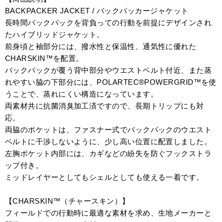
BACKPACKER JACKET / バックパッカージャケット
長時間バックパックを背負っての行動を前提にデザインされ
たハイブリッドジャケット。
前身頃と袖部分には、撥水性と保温性、通気性に優れた
CHARSKIN™を配置。
バックパックが覆う背中部分やウエストベルト付近、また蒸
れやすい脇の下部分には、POLARTEC®POWERGRID™を使
うことで、蒸れにくい構造になっています。
両素材共に抗菌消臭加工済ですので、長期トリップにも対
応。
両脇のポケットは、ファスナー式でバックパックのウエスト
ベルトに干渉しないように、少し高い位置に配置しました。
左胸ポケット内部には、カギなどの紛失を防ぐフックストラ
ップ付き。
ミッドレイヤーとしてもシェルとしても使える一着です。
【CHARSKIN™（チャースキン）】
フィールドでの行動時に最適な素材を求め、生地メーカーと