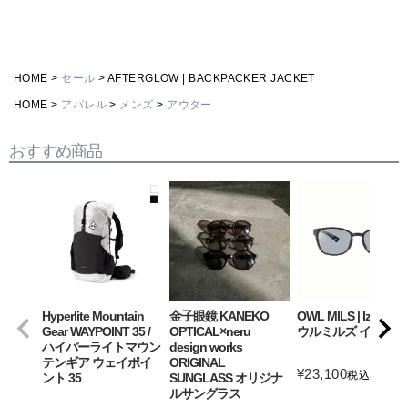
HOME
セール
AFTERGLOW | BACKPACKER JACKET
HOME
アパレル
メンズ
アウター
おすすめ商品
Hyperlite Mountain
金子眼鏡 KANEKO
OWL MILS | Izanagi
Gear WAYPOINT 35 /
OPTICAL×neru
ウルミルズ イザナギ
ハイパーライトマウン
design works
テンギア ウェイポイ
ORIGINAL
¥
23,100
税込
ント 35
SUNGLASS オリジナ
ルサングラス