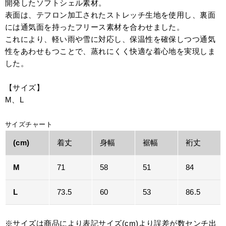
開発したソフトシェル素材。
表面は、テフロン加工されたストレッチ生地を使用し、裏面
には通気面を持ったフリース素材を合わせました。
これにより、軽い雨や雪に対応し、保温性を確保しつつ通気
性をあわせもつことで、蒸れにくく快適な着心地を実現しま
した。
【サイズ】
M、L
サイズチャート
(cm)
着丈
身幅
裾幅
裄丈
M
71
58
51
84
L
73.5
60
53
86.5
※サイズは商品により表記サイズ(cm)より誤差が数センチ出