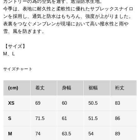
カントリーの為の空気を通す、透湿防水生地。
今季は、表地に耐久性と柔軟性に優れたサプレックスナイロ
ンを採用し、通気と防水はもちろん、強度が上がりました。
表裏をつなぐメンブレンが現場において高い撥水性と雨や
雪、風を防ぎます。
【サイズ】
M、L
サイズチャート
(cm)
着丈
身幅
裾幅
裄丈
XS
69
60
50.5
83
S
71.5
61
51.5
86
M
74
63.5
54
89