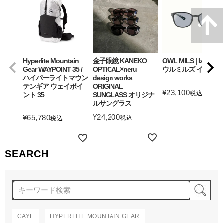
Hyperlite Mountain
金子眼鏡 KANEKO
OWL MILS | Izanagi
Gear WAYPOINT 35 /
OPTICAL×neru
ウルミルズ イザナギ
ハイパーライトマウン
design works
テンギア ウェイポイ
ORIGINAL
¥
23,100
税込
ント 35
SUNGLASS オリジナ
ルサングラス
詳細を見る
¥
24,200
¥
65,780
税込
税込
詳細を見る
詳細を見る
SEARCH
検
CAYL
HYPERLITE MOUNTAIN GEAR