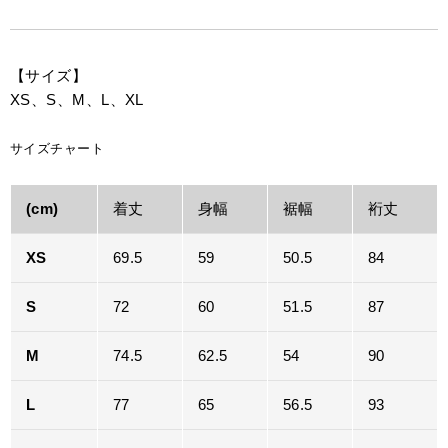
【サイズ】
XS、S、M、L、XL
サイズチャート
(cm)
着丈
身幅
裾幅
裄丈
XS
69.5
59
50.5
84
S
72
60
51.5
87
M
74.5
62.5
54
90
L
77
65
56.5
93