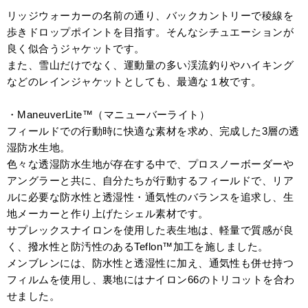
リッジウォーカーの名前の通り、バックカントリーで稜線を
歩きドロップポイントを目指す。そんなシチュエーションが
良く似合うジャケットです。
また、雪山だけでなく、運動量の多い渓流釣りやハイキング
などのレインジャケットとしても、最適な１枚です。
・ManeuverLite™（マニューバーライト）
フィールドでの行動時に快適な素材を求め、完成した3層の透
湿防水生地。
色々な透湿防水生地が存在する中で、プロスノーボーダーや
アングラーと共に、自分たちが行動するフィールドで、リア
ルに必要な防水性と透湿性・通気性のバランスを追求し、生
地メーカーと作り上げたシェル素材です。
サプレックスナイロンを使用した表生地は、軽量で質感が良
く、撥水性と防汚性のあるTeflon™加工を施しました。
メンブレンには、防水性と透湿性に加え、通気性も併せ持つ
フィルムを使用し、裏地にはナイロン66のトリコットを合わ
せました。