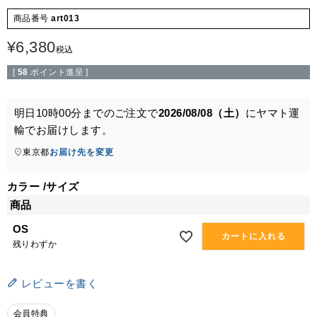
商品番号
art013
¥
6,380
税込
[
58
ポイント進呈 ]
明日
10時00分
までのご注文で
2026/08/08（土）
に
ヤマト運
輸
でお届けします。
東京都
お届け先を変更
カラー
サイズ
商品
OS
カートに入れる
残りわずか
レビューを書く
会員特典