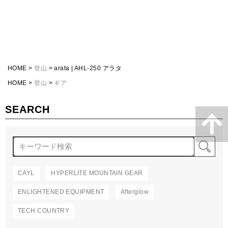
HOME
登山
arata | AHL-250 アラタ
HOME
登山
ギア
SEARCH
検
CAYL
HYPERLITE MOUNTAIN GEAR
ENLIGHTENED EQUIPMENT
Afterglow
TECH COUNTRY