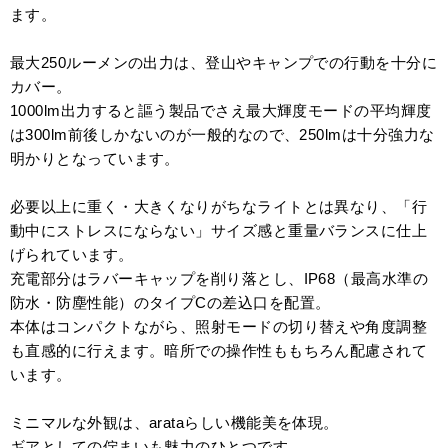
ます。
最大250ルーメンの出力は、登山やキャンプでの行動を十分に
カバー。
1000lm出力すると謳う製品でさえ最大輝度モードの平均輝度
は300lm前後しかないのが一般的なので、250lmは十分強力な
明かりとなっています。
必要以上に重く・大きくなりがちなライトとは異なり、「行
動中にストレスにならない」サイズ感と重量バランスに仕上
げられています。
充電部分はラバーキャップを削り落とし、IP68（最高水準の
防水・防塵性能）のタイプCの差込口を配置。
本体はコンパクトながら、照射モードの切り替えや角度調整
も直感的に行えます。暗所での操作性ももちろん配慮されて
います。
ミニマルな外観は、arataらしい機能美を体現。
ギアとしての佇まいも魅力のひとつです。