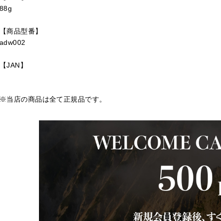
88g
【商品型番】
adw002
【JAN】
※当店の商品は全て正規品です。