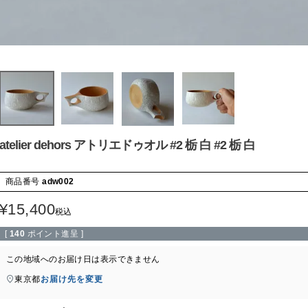
atelier dehors アトリエドゥオル #2 栃 白 #2 栃 白
商品番号
adw002
¥
15,400
税込
[
140
ポイント進呈 ]
この地域へのお届け日は表示できません
東京都
お届け先を変更