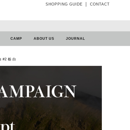
SHOPPING GUIDE
│
CONTACT
CAMP
ABOUT US
JOURNAL
白 #2 栃 白