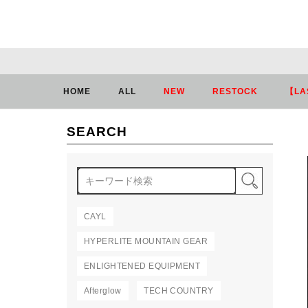
HOME
ALL
NEW
RESTOCK
【LA
SEARCH
検索
CAYL
HYPERLITE MOUNTAIN GEAR
ENLIGHTENED EQUIPMENT
Afterglow
TECH COUNTRY