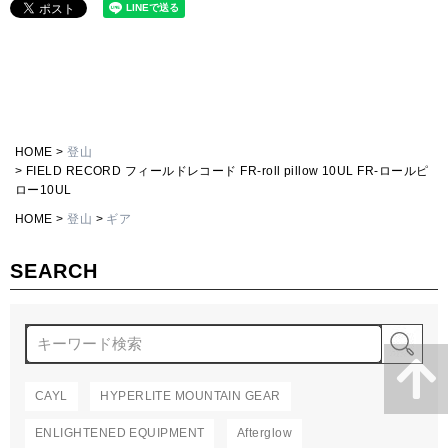
HOME
登山
FIELD RECORD フィールドレコード FR-roll pillow 10UL FR-ロールピ
ロー10UL
HOME
登山
ギア
SEARCH
検
CAYL
HYPERLITE MOUNTAIN GEAR
ENLIGHTENED EQUIPMENT
Afterglow