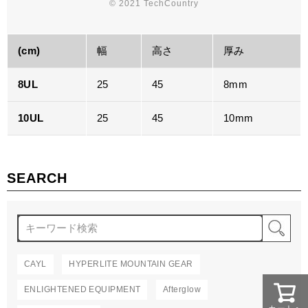
© 2021 TechCountry
(cm)
幅
高さ
厚み
8UL
25
45
8mm
10UL
25
45
10mm
SEARCH
検
CAYL
HYPERLITE MOUNTAIN GEAR
ENLIGHTENED EQUIPMENT
Afterglow