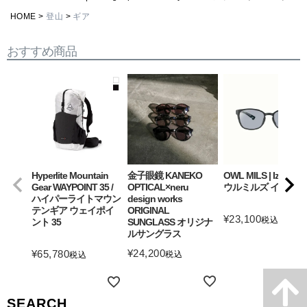
HOME
登山
ギア
おすすめ商品
Hyperlite Mountain
金子眼鏡 KANEKO
OWL MILS | Izanagi
Gear WAYPOINT 35 /
OPTICAL×neru
ウルミルズ イザナギ
ハイパーライトマウン
design works
テンギア ウェイポイ
ORIGINAL
¥
23,100
税込
ント 35
SUNGLASS オリジナ
ルサングラス
詳細を見る
¥
24,200
¥
65,780
税込
税込
詳細を見る
詳細を見る
SEARCH