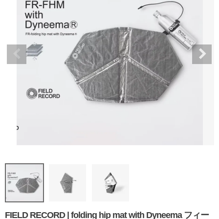
FIELD RECORD | folding hip mat with Dyneema フィー