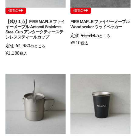
40%OFF
40%OFF
【残り１点】FIRE MAPLE ファイ
FIRE MAPLE ファイヤーメープル
ヤーメープル Antarcti Stainless
Woodpecker ウッドペッカー
Steel Cup アンタークティーステ
定価
¥
1,518
のところ
ンレススティールカップ
¥
910
税込
定価
¥
1,980
のところ
¥
1,188
税込