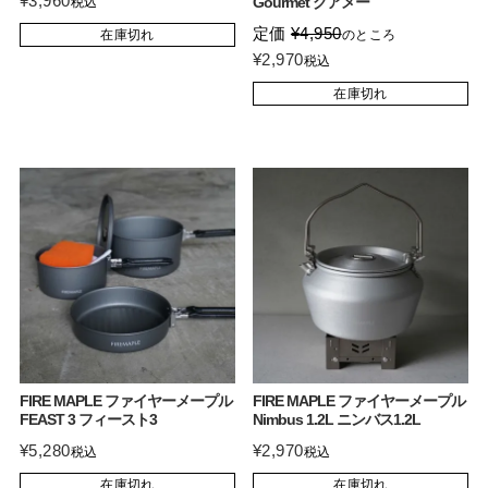
¥
3,960
Gourmet グアメー
税込
定価
¥
4,950
在庫切れ
のところ
¥
2,970
税込
在庫切れ
FIRE MAPLE ファイヤーメープル
FIRE MAPLE ファイヤーメープル
FEAST 3 フィースト3
Nimbus 1.2L ニンバス1.2L
¥
5,280
¥
2,970
税込
税込
在庫切れ
在庫切れ