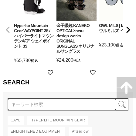
Hyperlite Mountain
金子眼鏡 KANEKO
OWL MILS | Izanagi
Gear WAYPOINT 35 /
OPTICAL×neru
ウルミルズ イザナギ
ハイパーライトマウン
design works
テンギア ウェイポイ
ORIGINAL
¥
23,100
税込
ント 35
SUNGLASS オリジナ
ルサングラス
詳細を見る
¥
24,200
¥
65,780
税込
税込
詳細を見る
詳細を見る
SEARCH
検
CAYL
HYPERLITE MOUNTAIN GEAR
ENLIGHTENED EQUIPMENT
Afterglow