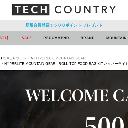
新規会員登録で５００ポイント
プレゼント
ST1】
SALE
RECOMMEND
BRAND
MOUNTAIN
HOME
ブランド
HYPERLITE MOUNTAIN GEAR
HYPERLITE MOUNTAIN GEAR | ROLL-TOP FOOD BAG KIT