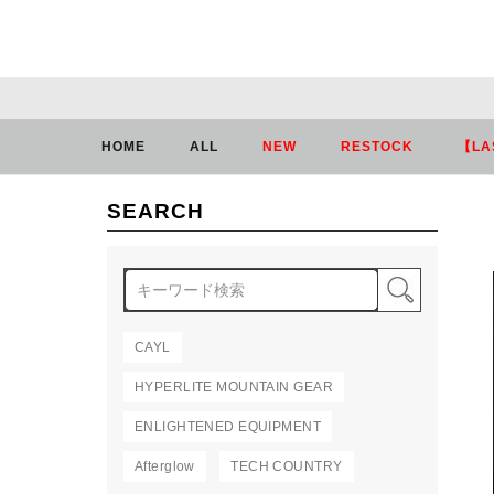
HOME
ALL
NEW
RESTOCK
【LA
SEARCH
検索
CAYL
HYPERLITE MOUNTAIN GEAR
ENLIGHTENED EQUIPMENT
Afterglow
TECH COUNTRY