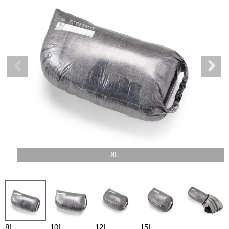
8L
8L
10L
12L
15L