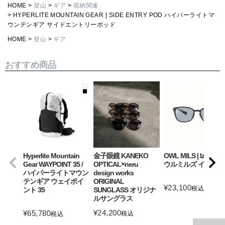
HOME
登山
ギア
収納関連
HYPERLITE MOUNTAIN GEAR | SIDE ENTRY POD ハイパーライトマ
ウンテンギア サイドエントリーポッド
HOME
登山
ギア
おすすめ商品
Hyperlite Mountain
金子眼鏡 KANEKO
OWL MILS | Izanagi
Gear WAYPOINT 35 /
OPTICAL×neru
ウルミルズ イザナギ
ハイパーライトマウン
design works
テンギア ウェイポイ
ORIGINAL
¥
23,100
税込
ント 35
SUNGLASS オリジナ
ルサングラス
詳細を見る
¥
24,200
¥
65,780
税込
税込