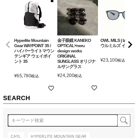
Hyperlite Mountain
金子眼鏡 KANEKO
OWL MILS | Izanagi
Gear WAYPOINT 35 /
OPTICAL×neru
ウルミルズ イザナギ
ハイパーライトマウン
design works
テンギア ウェイポイ
ORIGINAL
¥
23,100
税込
ント 35
SUNGLASS オリジナ
ルサングラス
詳細を見る
¥
24,200
¥
65,780
税込
税込
詳細を見る
詳細を見る
SEARCH
検
CAYL
HYPERLITE MOUNTAIN GEAR