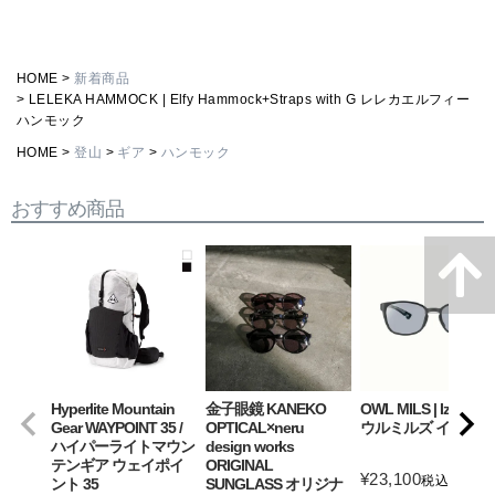
HOME
新着商品
LELEKA HAMMOCK | Elfy Hammock+Straps with G レレカエルフィー
ハンモック
HOME
登山
ギア
ハンモック
おすすめ商品
Hyperlite Mountain
金子眼鏡 KANEKO
OWL MILS | Izanagi
Gear WAYPOINT 35 /
OPTICAL×neru
ウルミルズ イザナギ
ハイパーライトマウン
design works
テンギア ウェイポイ
ORIGINAL
¥
23,100
税込
ント 35
SUNGLASS オリジナ