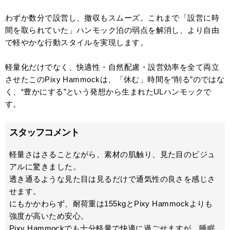
わずか数分で設営し、撤収もスムーズ。これまで「設営に時
間を取られていた」ハンモック泊の弱点を解消し、より自由
で軽やかな行動スタイルを実現します。
軽量化だけでなく、快適性・自然配慮・設営効率を全て両立
させたこのPixy Hammockは、「休む」時間を“削る”のではな
く、“豊かにする”という発想から生まれたULハンモックで
す。
スタッフコメント
軽量さはさることながら、素材の肌触り、見た目のビジュ
アルに驚きました。
透き通るような見た目は見るだけで通気性の良さを感じさ
せます。
にもかかわらず、耐荷重は155kgとPixy Hammockよりも
強度が高いため安心。
Pixy Hammockでも十分軽量で快適に過ごせますが、睡眠