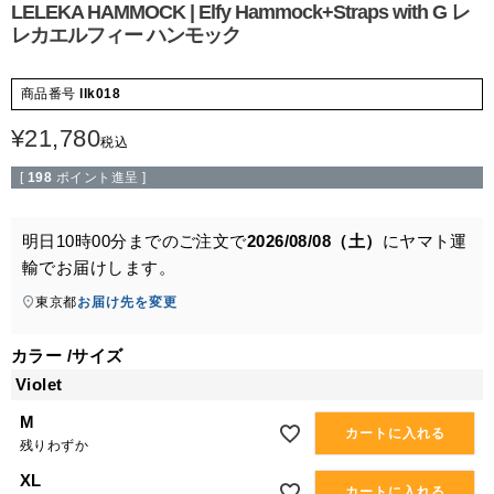
LELEKA HAMMOCK | Elfy Hammock+Straps with G レ
レカエルフィー ハンモック
商品番号
llk018
¥
21,780
税込
[
198
ポイント進呈 ]
明日
10時00分
までのご注文で
2026/08/08（土）
に
ヤマト運
輸
でお届けします。
東京都
お届け先を変更
カラー
サイズ
Violet
M
カートに入れる
残りわずか
XL
カートに入れる