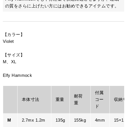
の質をさらに上げたい方にはお勧めできるアイテムです。
【カラー】
Violet
【サイズ】
M、XL
Elfy Hammock
付属
耐荷
本体寸法
重量
コー
収納
重
ド
M
2.7mx 1.2m
135g
155kg
4mm
15×12