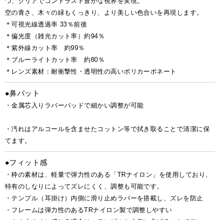
つ、クリアでコントラスト豊かな視界を実現。
空の青さ、木々の緑もくっきり、より美しい色合いを再現します。
＊可視光線透過率 33％前後
＊偏光度（雑光カット率）約94％
＊紫外線カット率 約99％
＊ブルーライトカット率 約80％
＊レンズ素材：耐衝撃性・透明性の高いポリカーボネート
●鼻パット
・金属芯入りラバーパッドで細かい調整が可能
・汚れはアルコールを含ませたコットン等で拭き取ることで清潔に保
てます。
●フィット感
・枠の素材は、軽量で弾力性のある「TRナイロン」を使用しており、
特有のしなりによってズレにくく、調整も可能です。
・テンプル（耳掛け）内側に滑り止めラバーを搭載し、ズレを防止
・フレームは弾力性のあるTRナイロン製で調整しやすい