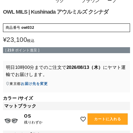
ック
ブラウン
ーブ
OWL MILS | Kushinada アウルミルズ クシナダ
商品番号
owl032
¥
23,100
税込
[
210
ポイント進呈 ]
明日
10時00分
までのご注文で
2026/08/13（木）
に
ヤマト運
輸
でお届けします。
東京都
お届け先を変更
カラー
サイズ
マットブラック
OS
カートに入れる
残りわずか