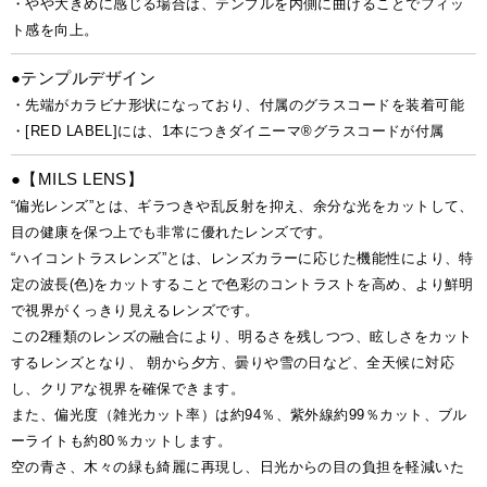
・やや大きめに感じる場合は、テンプルを内側に曲げることでフィッ
ト感を向上。
●テンプルデザイン
・先端がカラビナ形状になっており、付属のグラスコードを装着可能
・[RED LABEL]には、1本につきダイニーマ®グラスコードが付属
●【MILS LENS】
“偏光レンズ”とは、ギラつきや乱反射を抑え、余分な光をカットして、
目の健康を保つ上でも非常に優れたレンズです。
“ハイコントラスレンズ”とは、レンズカラーに応じた機能性により、特
定の波長(色)をカットすることで色彩のコントラストを高め、より鮮明
で視界がくっきり見えるレンズです。
この2種類のレンズの融合により、明るさを残しつつ、眩しさをカット
するレンズとなり、 朝から夕方、曇りや雪の日など、全天候に対応
し、クリアな視界を確保できます。
また、偏光度（雑光カット率）は約94％、紫外線約99％カット、ブル
ーライトも約80％カットします。
空の青さ、木々の緑も綺麗に再現し、日光からの目の負担を軽減いた