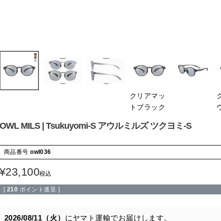
クリアマッ
トブラック
OWL MILS | Tsukuyomi-S アウルミルズ ツクヨミ-S
商品番号
owl036
¥
23,100
税込
[
210
ポイント進呈 ]
2026/08/11（火）
に
ヤマト運輸
でお届けします。