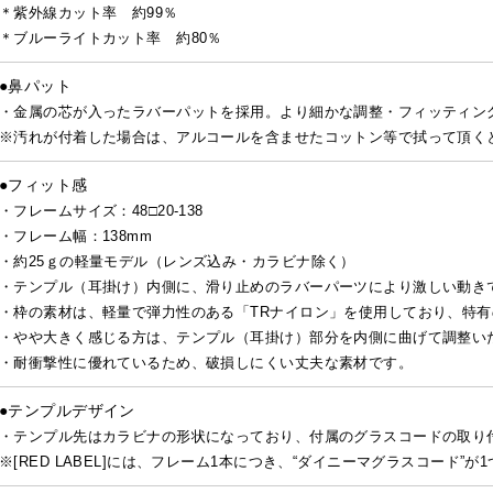
＊紫外線カット率 約99％
＊ブルーライトカット率 約80％
●鼻パット
・金属の芯が入ったラバーパットを採用。より細かな調整・フィッティン
※汚れが付着した場合は、アルコールを含ませたコットン等で拭って頂く
●フィット感
・フレームサイズ：48□20-138
・フレーム幅：138mm
・約25ｇの軽量モデル（レンズ込み・カラビナ除く）
・テンプル（耳掛け）内側に、滑り止めのラバーパーツにより激しい動き
・枠の素材は、軽量で弾力性のある「TRナイロン」を使用しており、特
・やや大きく感じる方は、テンプル（耳掛け）部分を内側に曲げて調整い
・耐衝撃性に優れているため、破損しにくい丈夫な素材です。
●テンプルデザイン
・テンプル先はカラビナの形状になっており、付属のグラスコードの取り
※[RED LABEL]には、フレーム1本につき、“ダイニーマグラスコード”