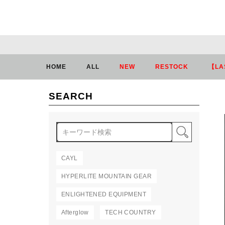
HOME
ALL
NEW
RESTOCK
【LA
SEARCH
検索
CAYL
HYPERLITE MOUNTAIN GEAR
ENLIGHTENED EQUIPMENT
Afterglow
TECH COUNTRY