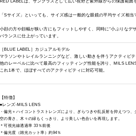
RED LABELは、サングラスとして広い視野と紫外線からの保護範
「Sサイズ」といっても、サイズ感は一般的な眼鏡の平均サイズ相当
小顔の方や顔幅が狭い方にもフィットしやすく、同時に“小ぶりなデ
バランスに仕上がっています。
［BLUE LABEL］カジュアルモデル
マラソンやトレイルランニングなど、激しい動きを伴うアクティビテ
他のレーベルに比べて最高のフィッティング性能を誇り、MILS LE
これ1本で、ほぼすべてのアクティビティに対応可能。
【特徴】
●レンズ-MILS LENS
・偏光＋ハイコントラストレンズにより、ぎらつきや乱反射を抑えつつ、
空の青さ、木々の緑もくっきり、より美しい色合いを再現します。
＊可視光線透過率 33％前後
＊偏光度（雑光カット率）約94％