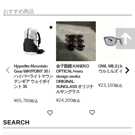
おすすめ商品
Hyperlite Mountain
金子眼鏡 KANEKO
OWL MILS | Izanagi
Gear WAYPOINT 35 /
OPTICAL×neru
ウルミルズ イザナギ
ハイパーライトマウン
design works
テンギア ウェイポイ
ORIGINAL
¥
23,100
税込
ント 35
SUNGLASS オリジナ
ルサングラス
詳細を見る
¥
24,200
¥
65,780
税込
税込
詳細を見る
詳細を見る
SEARCH