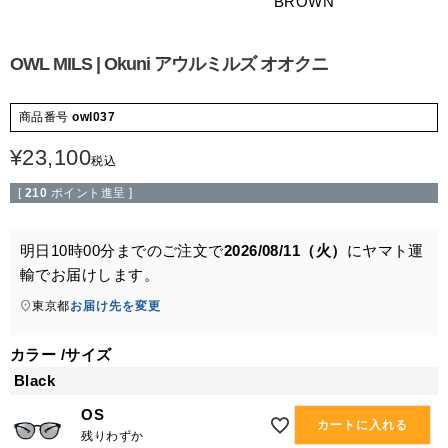
BROWN
OWL MILS | Okuni アウルミルズ オオクニ
商品番号
owl037
¥
23,100
税込
[
210
ポイント進呈 ]
明日
10時00分
までのご注文で
2026/08/11（火）
に
ヤマト運
輸
でお届けします。
東京都
お届け先を変更
カラー
サイズ
Black
OS
カートに入れる
残りわずか