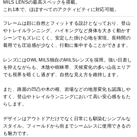
MILS LENSの最高スペックを搭載。
これ1本で、ほぼすべてのアクティビティに対応可能。
フレームは顔に自然とフィットする設計となっており、登山
やトレイルランニング、ハイキングなど身体を大きく動かす
シーンでもズレにくく、安定した掛け心地を実現。長時間の
着用でも圧迫感が少なく、行動に集中することができます。
レンズにはOWL MILS独自のMILSレンズを採用。強い日差し
を抑えながらも、木陰や樹林帯、天候変化の多い山岳エリア
でも視界を暗くし過ぎず、自然な見え方を維持します。
また、路面の凹凸や木の根、岩場などの地形変化も認識しや
すく、登山やトレイルランニングにおいて高い安心感をもた
らします。
デザインはアウトドアだけでなく日常にも馴染むシンプルな
スタイル。フィールドから街までシームレスに使用できるの
も魅力です。