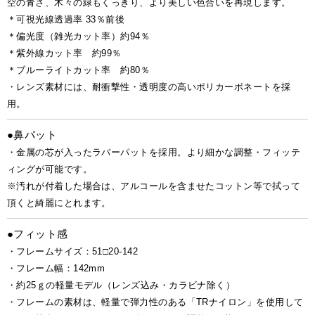
空の青さ、木々の緑もくっきり、より美しい色合いを再現します。
＊可視光線透過率 33％前後
＊偏光度（雑光カット率）約94％
＊紫外線カット率 約99％
＊ブルーライトカット率 約80％
・レンズ素材には、耐衝撃性・透明度の高いポリカーボネートを採
用。
●鼻パット
・金属の芯が入ったラバーパットを採用。より細かな調整・フィッテ
ィングが可能です。
※汚れが付着した場合は、アルコールを含ませたコットン等で拭って
頂くと綺麗にとれます。
●フィット感
・フレームサイズ：51□20-142
・フレーム幅：142mm
・約25ｇの軽量モデル（レンズ込み・カラビナ除く）
・フレームの素材は、軽量で弾力性のある「TRナイロン」を使用して