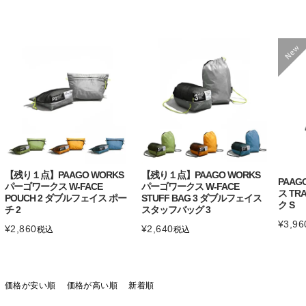
【残り１点】PAAGO WORKS
【残り１点】PAAGO WORKS
PAAG
パーゴワークス W-FACE
パーゴワークス W-FACE
ス TR
POUCH 2 ダブルフェイス ポー
STUFF BAG 3 ダブルフェイス
ク S
チ 2
スタッフバッグ 3
¥
3,96
¥
2,860
¥
2,640
税込
税込
価格が安い順
価格が高い順
新着順