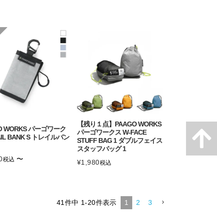
【残り１点】PAAGO WORKS
O WORKS パーゴワーク
パーゴワークス W-FACE
AIL BANK S トレイルバン
STUFF BAG 1 ダブルフェイス
スタッフバッグ 1
0
〜
税込
¥
1,980
税込
41
件中
1
-
20
件表示
1
2
3