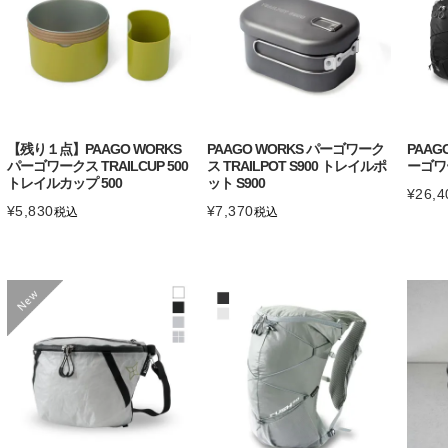
【残り１点】PAAGO WORKS
PAAGO WORKS パーゴワーク
PAAGO
パーゴワークス TRAILCUP 500
ス TRAILPOT S900 トレイルポ
ーゴワ
トレイルカップ 500
ット S900
¥
26,4
¥
5,830
¥
7,370
税込
税込