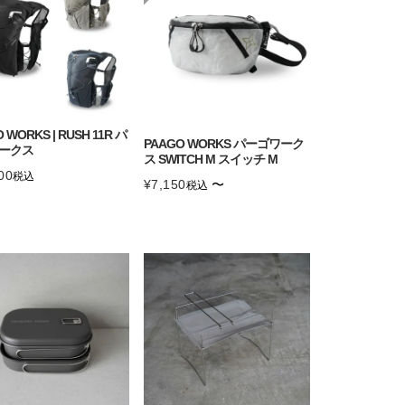
 WORKS | RUSH 11R パ
PAAGO WORKS パーゴワーク
ークス
ス SWITCH M スイッチ M
00
税込
¥
7,150
〜
税込