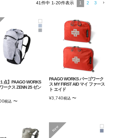
41
件中
1
-
20
件表示
1
2
3
PAAGO WORKS パーゴワーク
点】PAAGO WORKS
ス MY FIRST AID マイ ファース
ークス ZENN 25 ゼン
ト エイド
¥
3,740
〜
税込
00
〜
税込