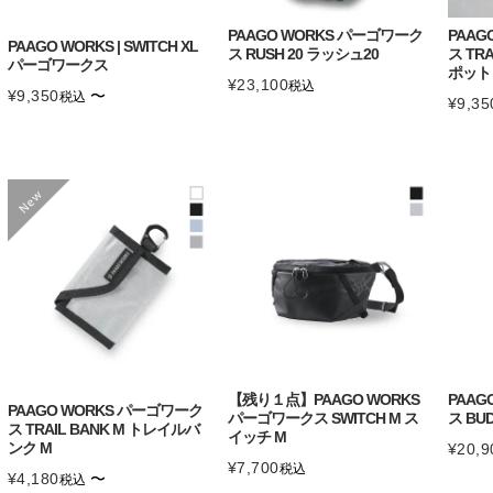
PAAGO WORKS パーゴワーク
PAAG
PAAGO WORKS | SWITCH XL
ス RUSH 20 ラッシュ20
ス TR
パーゴワークス
ポット 
¥
23,100
税込
¥
9,350
〜
税込
¥
9,35
【残り１点】PAAGO WORKS
PAAG
PAAGO WORKS パーゴワーク
パーゴワークス SWITCH M ス
ス BUD
ス TRAIL BANK M トレイルバ
イッチ M
ンク M
¥
20,9
¥
7,700
税込
¥
4,180
〜
税込