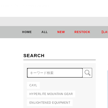
HOME
ブランド
PAAGO WORKS
HOME
ALL
NEW
RESTOCK
【LA
SEARCH
検索
CAYL
HYPERLITE MOUNTAIN GEAR
ENLIGHTENED EQUIPMENT