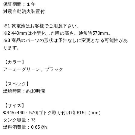
保証期間：１年
対震自動消火装置付
※1 乾電池はお客様でご用意下さい。
※2 440mmは小型化した際の高さ。通常時570mm。
※3 商品のパーツの形状は予告なしに変更となる可能性があ
ります。
【カラー】
アーミーグリーン、ブラック
【スペック】
燃焼時間：約10時間
【サイズ】
Φ445x440～570[ゴトク取り付け時:615]（mm）
タンク容量：7ℓ
燃料消費量：0.65 ℓ/h