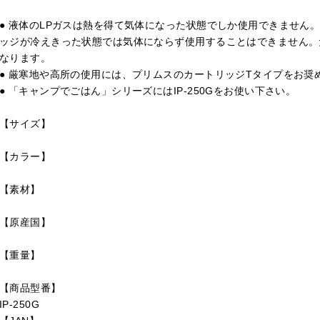
● 液体のLPガスは熱を得て気体になった状態でしか使用できません
ッジが冷えきった状態では気体にならず使用することはできません。
なります。
● 厳寒地や高所の使用には、プリムスのカートリッジTタイプをお奨
● 「キャンプでごはん」シリーズにはIP-250Gをお使い下さい。
【サイズ】
【カラー】
【素材】
【原産国】
【重量】
【商品型番】
IP-250G