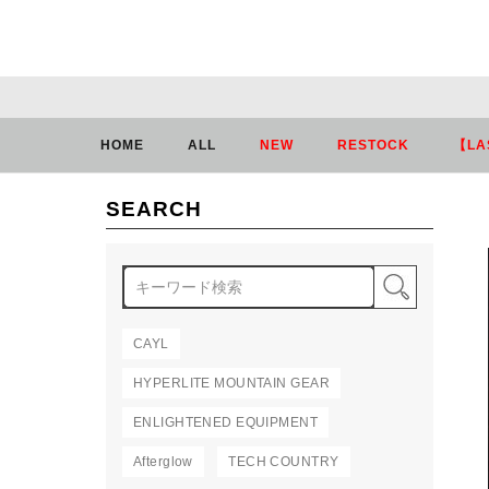
HOME
ALL
NEW
RESTOCK
【LA
SEARCH
検索
CAYL
HYPERLITE MOUNTAIN GEAR
ENLIGHTENED EQUIPMENT
Afterglow
TECH COUNTRY