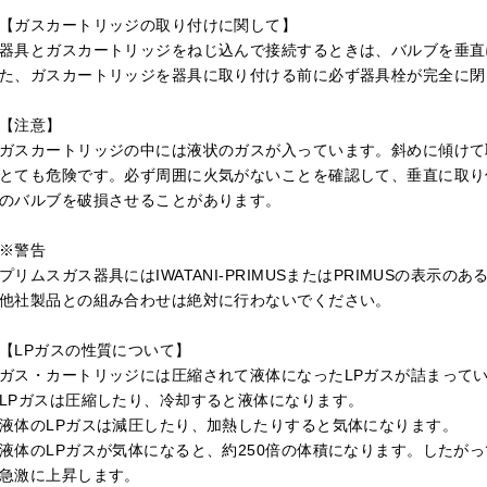
【ガスカートリッジの取り付けに関して】
器具とガスカートリッジをねじ込んで接続するときは、バルブを垂直
た、ガスカートリッジを器具に取り付ける前に必ず器具栓が完全に閉
【注意】
ガスカートリッジの中には液状のガスが入っています。斜めに傾けて
とても危険です。必ず周囲に火気がないことを確認して、垂直に取り
のバルブを破損させることがあります。
※警告
プリムスガス器具にはIWATANI-PRIMUSまたはPRIMUSの表
他社製品との組み合わせは絶対に行わないでください。
【LPガスの性質について】
ガス・カートリッジには圧縮されて液体になったLPガスが詰まって
LPガスは圧縮したり、冷却すると液体になります。
液体のLPガスは減圧したり、加熱したりすると気体になります。
液体のLPガスが気体になると、約250倍の体積になります。したが
急激に上昇します。