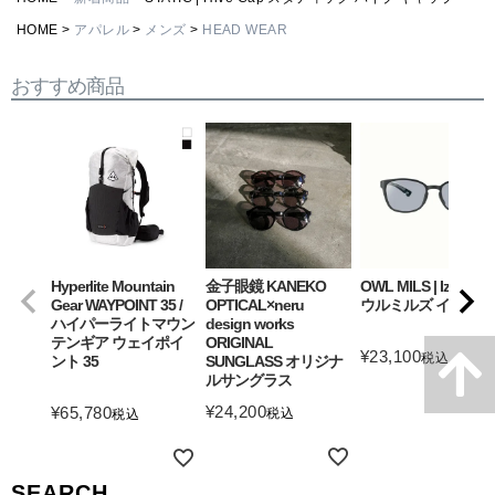
HOME
アパレル
メンズ
HEAD WEAR
おすすめ商品
Hyperlite Mountain
金子眼鏡 KANEKO
OWL MILS | Izanagi
Gear WAYPOINT 35 /
OPTICAL×neru
ウルミルズ イザナギ
ハイパーライトマウン
design works
テンギア ウェイポイ
ORIGINAL
¥
23,100
税込
ント 35
SUNGLASS オリジナ
ルサングラス
詳細を見る
¥
24,200
¥
65,780
税込
税込
詳細を見る
詳細を見る
SEARCH