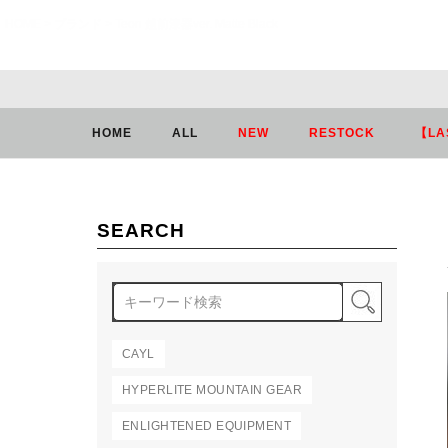
HOME
ブランド
Teon 越前漆器ver. Matte Black
HOME
ALL
NEW
RESTOCK
【LA
SEARCH
検索
CAYL
HYPERLITE MOUNTAIN GEAR
ENLIGHTENED EQUIPMENT