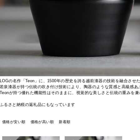
LOGの名作「Teon」に、1500年の歴史を誇る越前漆器の技術を融合させ
若泉漆器が持つ伝統の吹き付け技術により、陶器のような質感と高級感あ
Teonが持つ優れた機能性はそのままに、視覚的な美しさと伝統の重みを
ふるさと納税の返礼品にもなっています
価格が安い順
価格が高い順
新着順