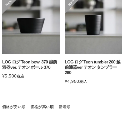
LOG ログ Teon bowl 370 越前
LOG ログ Teon tumbler 260 越
漆器ver. テオン ボール 370
前漆器ver テオン タンブラー
260
¥
5,500
税込
¥
4,950
税込
価格が安い順
価格が高い順
新着順