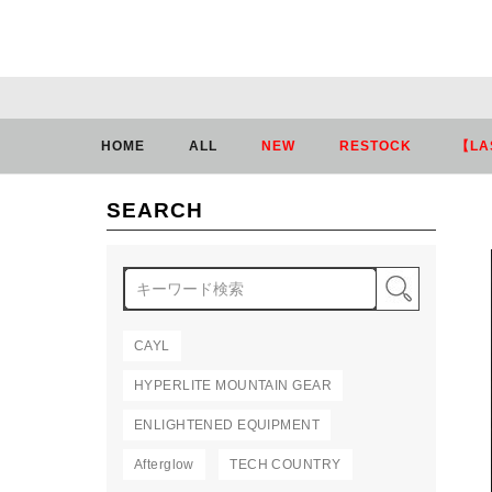
HOME
ALL
NEW
RESTOCK
【LA
SEARCH
検索
CAYL
HYPERLITE MOUNTAIN GEAR
ENLIGHTENED EQUIPMENT
Afterglow
TECH COUNTRY