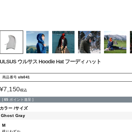
ULSUS ウルサス Hoodie Hat フーディ ハット
商品番号
uls041
¥
7,150
税込
[
65
ポイント進呈 ]
カラー
サイズ
Ghost Gray
M
残りわずか