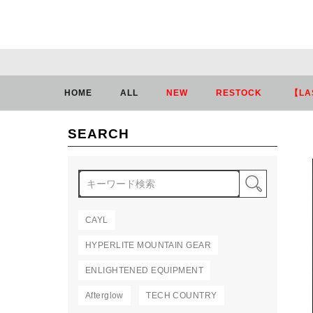
HOME
ALL
NEW
RESTOCK
【LA
SEARCH
検索
CAYL
HYPERLITE MOUNTAIN GEAR
ENLIGHTENED EQUIPMENT
Afterglow
TECH COUNTRY